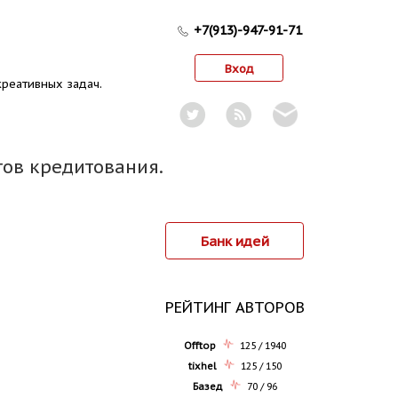
+7(913)-947-91-71
Вход
реативных задач.
тов кредитования.
Банк идей
РЕЙТИНГ АВТОРОВ
Offtop
125 / 1940
tixhel
125 / 150
Базед
70 / 96