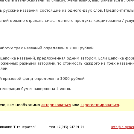
ны быть взаимосвязаны по смыслу, желательно, выстраиваться в логи
ь русские названия, состоящие из одного-двух слов. Предпочтитель
аний должно отражать смысл данного продукта кредитования / услуг
работку трех названий определен в 3000 рублей.
 цепочка названий, предложенная одним автором. Если цепочка фор
ложенных разными авторами, то стоимость каждого из трех названи
блей.
 призовой фонд определен в 3000 рублей.
, генерация будет завершена 1 июня.
дею, вам необходимо
авторизоваться
или
зарегистрироваться
.
икаций "Е-генератор"
тел. +7(913)-947-91-71
info@e-gener