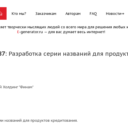
Кто мы?
Заказчикам
Авторам
FAQ
Новости
няет творчески мыслящих людей со всего мира для решения любых к
E
-generator.ru — для вас думает весь интернет!
87
: Разработка серии названий для продук
 Холдинг "Финам"
ии названий для продуктов кредитования.