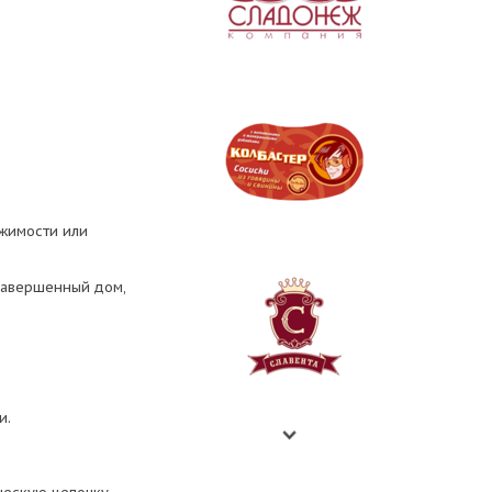
ижимости или
езавершенный дом,
и.