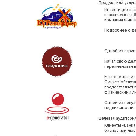
Продукт или услуга
Инвестиционный
классического 
Компания Финам
Подробнее о де
Одной из струк
Начал свою дея
переименован 
Многолетняя ис
Финам» обслужи
предоставляет 
физическими л
Одной из попул
недвижимости.
Целевая аудитория
Клиенты «Банка
бизнес или люб