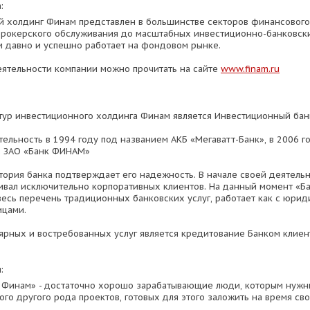
:
 холдинг Финам представлен в большинстве секторов финансового 
брокерского обслуживания до масштабных инвестиционно-банковски
 давно и успешно работает на фондовом рынке.
ятельности компании можно прочитать на сайте
www.finam.ru
тур инвестиционного холдинга Финам является Инвестиционный ба
тельность в 1994 году под названием АКБ «Мегаватт-Банк», в 2006 г
в ЗАО «Банк ФИНАМ»
тория банка подтверждает его надежность. В начале своей деятельн
вал исключительно корпоративных клиентов. На данный момент «Б
весь перечень традиционных банковских услуг, работает как с юриди
ицами.
ярных и востребованных услуг является кредитование Банком клиен
:
 Финам» - достаточно хорошо зарабатывающие люди, которым нужн
ого другого рода проектов, готовых для этого заложить на время с