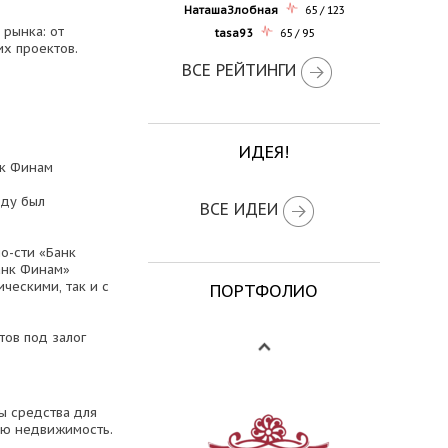
НаташаЗлобная
65 / 123
рынка: от
tasa93
65 / 95
х проектов.
ВСЕ РЕЙТИНГИ
ИДЕЯ!
нк Финам
оду был
ВСЕ ИДЕИ
о-сти «Банк
анк Финам»
ческими, так и с
ПОРТФОЛИО
тов под залог
ы средства для
вою недвижимость.