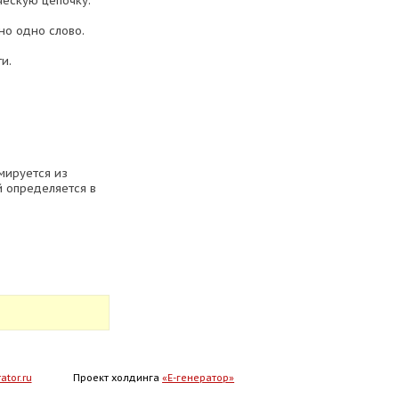
ческую цепочку.
но одно слово.
и.
мируется из
й определяется в
ator.ru
Проект холдинга
«Е-генератор»