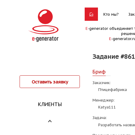
Кто мы?
Зак
E
-generator объединяет 
решени
E
-generator.
Задание #861
Бриф
Оставить заявку
Заказчик:
Птицефабрика
Менеджер:
КЛИЕНТЫ
Katya111
Задача:
Разработать назва