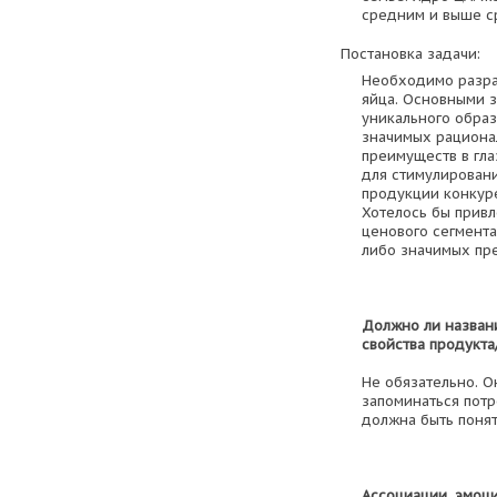
средним и выше с
Постановка задачи:
Необходимо разра
яйца. Основными 
уникального образ
значимых рациона
преимуществ в гл
для стимулирован
продукции конкуре
Хотелось бы привл
ценового сегмента
либо значимых пр
Должно ли названи
свойства продукта/
Не обязательно. О
запоминаться потр
должна быть понят
Ассоциации, эмоц