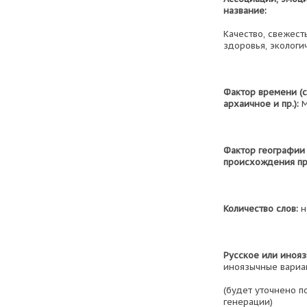
название:
Качество, свежесть
здоровья, экологич
Фактор времени (
архаичное и пр.):
М
Фактор географии 
происхождения про
Количество слов:
н
Русское или инояз
иноязычные вариан
(будет уточнено п
генерации)