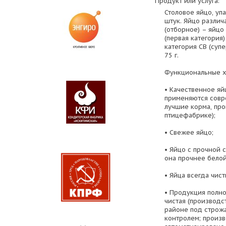
Продукт или услуга:
Столовое яйцо, упа
штук. Яйцо различ
(отборное) – яйцо 
(первая категория)
категория СВ (суп
75 г.
Функциональные х
• Качественное яй
применяются совр
лучшие корма, пр
птицефабрике);
• Свежее яйцо;
• Яйцо с прочной 
она прочнее белой
• Яйца всегда чист
• Продукция полно
чистая (производс
районе под строж
контролем; произ