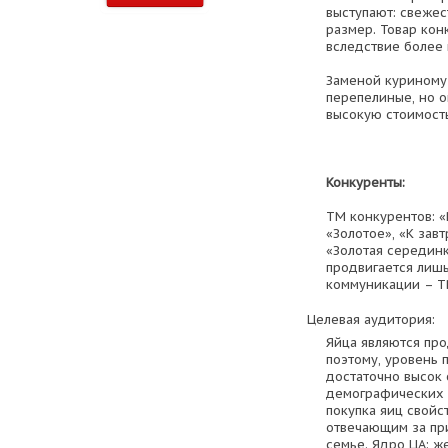
выступают: свежест
размер. Товар кон
вследствие более 
Заменой куриному 
перепелиные, но 
высокую стоимость
Конкуренты:
ТМ конкурентов: «
«Золотое», «К завт
«Золотая серединк
продвигается лишь
коммуникации – ТВ
Целевая аудитория:
Яйца являются пр
поэтому, уровень 
достаточно высок 
демографических 
покупка яиц свойс
отвечающим за пр
семье. Ядро ЦА: ж