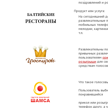
поздравлений и р
Продукт или услуга:
На сегодняшний д
развлекательные п
мобильных телефо
мелодии, картинки
т.п.
Развлекательны п
привычных развле
пользователям
ори
розыгрыши
для св
средствам голосов
Что такое голосов
Пользователь выб
понравившийся
прикол или розыгр
телефон другу, а 