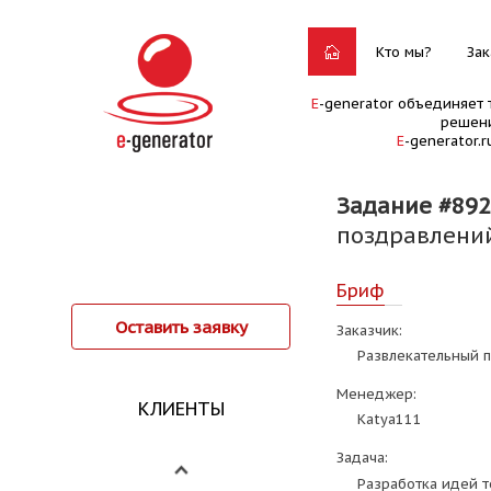
Кто мы?
Зак
E
-generator объединяет 
решени
E
-generator.
Задание #892
поздравлени
Бриф
Оставить заявку
Заказчик:
Развлекательный п
Менеджер:
КЛИЕНТЫ
Katya111
Задача:
Разработка идей т