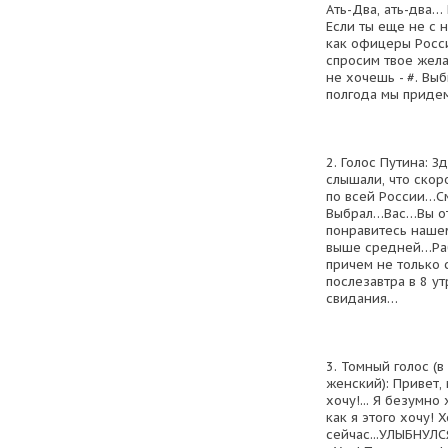
Ать-Два, ать-два…
Если ты еще не с н
как офицеры Росс
спросим твое жела
не хочешь - #. Вы
полгода мы придем
2. Голос Путина: З
слышали, что ско
по всей России…
Выбрал…Вас…Вы от
понравитесь нашем
выше средней…Раб
причем не только
послезавтра в 8 
свидания…
3. Томный голос (
женский): Привет, 
хочу!... Я безумно
как я этого хочу!
сейчас...УЛЫБНУЛСЯ