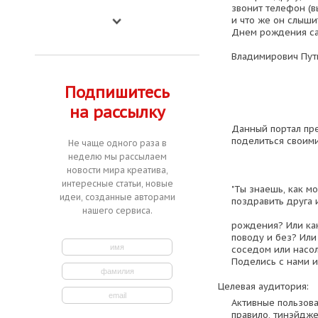
звонит телефон (
и что же он слыши
Днем рождения с
Владимирович Пути
Подпишитесь
на рассылку
Данный портал пр
поделиться своим
Не чаще одного раза в
неделю мы рассылаем
новости мира креатива,
интересные статьи, новые
"Ты знаешь, как м
идеи, созданные авторами
поздравить друга 
нашего сервиса.
рождения? Или как
поводу и без? Или
соседом или насо
Поделись с нами 
Целевая аудитория:
Активные пользова
правило, тинэйдж