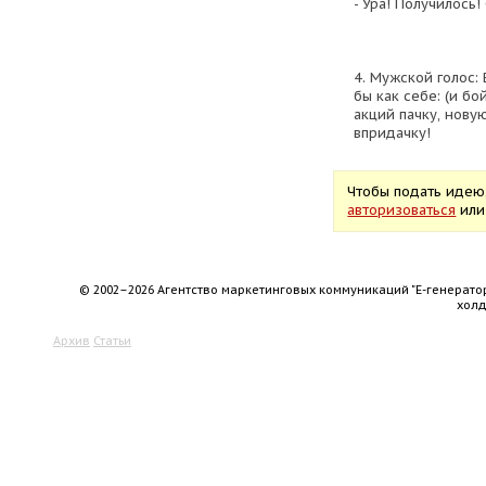
- Ура! Получилось!
4. Мужской голос:
бы как себе: (и бо
акций пачку, новую
впридачку!
Чтобы подать идею
авторизоваться
ил
© 2002–2026 Агентство маркетинговых коммуникаций "Е-генерато
хол
Архив
Статьи