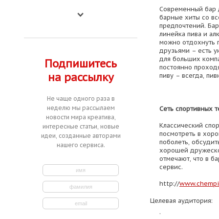
Современный бар 
барные хиты со вс
предпочтений. Бар
линейка пива и ал
можно отдохнуть п
друзьями – есть у
для больших компа
Подпишитесь
постоянно проходя
на рассылку
пиву – всегда, пив
Не чаще одного раза в
неделю мы рассылаем
Сеть спортивных 
новости мира креатива,
Классический спор
интересные статьи, новые
посмотреть в хор
идеи, созданные авторами
поболеть, обсудит
нашего сервиса.
хорошей дружеско
отмечают, что в б
сервис.
http://
www.chempi
Целевая аудитория:
.