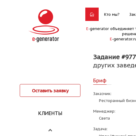
Кто мы?
Зак
E
-generator объединяет 
решени
E
-generator.
Задание #977
других завед
Бриф
Оставить заявку
Заказчик:
Ресторанный бизн
Менеджер:
КЛИЕНТЫ
Света
Задача: