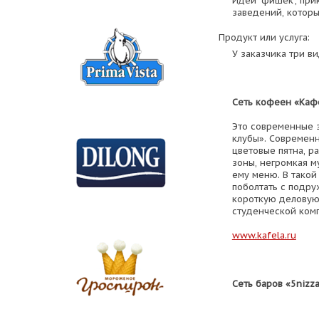
Идеи "фишек", при
заведений, которы
Продукт или услуга:
У заказчика три в
Сеть кофеен «Каф
Это современные 
клубы». Современн
цветовые пятна, р
зоны, негромкая м
ему меню. В такой
поболтать с подру
короткую деловую 
студенческой ком
www.kafela.ru
Сеть баров «5nizz