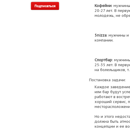
Кофейни
: мужчин
20-27 лет. В перв
молодежь, не обр
5nizza
: мужчины и
компании.
Спортбар
: мужчин
25-35 лет. В перв
на болельщиков, т
Постановка задачи:
Каждое заведение,
или бар будут усп
работают в востре
хороший сервис, п
месторасположени
Но и этого недост
должна быть атмос
концепции и ее в