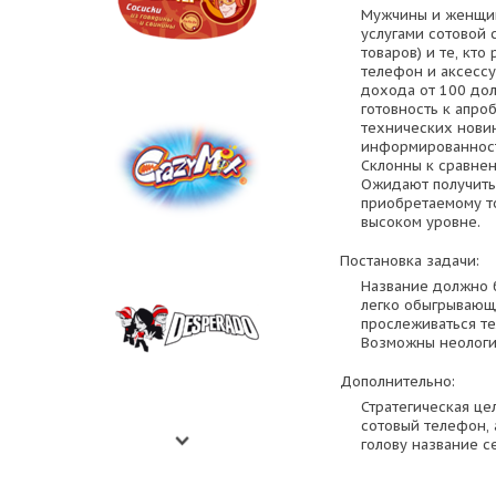
Мужчины и женщин
услугами сотовой 
товаров) и те, кт
телефон и аксессу
дохода от 100 дол
готовность к апро
технических новин
информированност
Склонны к сравнен
Ожидают получить
приобретаемому то
высоком уровне.
Постановка задачи:
Название должно 
легко обыгрывающи
прослеживаться т
Возможны неологи
Дополнительно:
Стратегическая це
сотовый телефон, 
голову название с