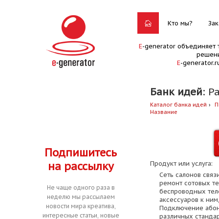
Кто мы?
Зак
E
-generator объединяет 
решени
E
-generator.
Банк идей
: Р
Каталог банка идей
П
Название
Подпишитесь
на рассылку
Продукт или услуга:
Сеть салонов связ
ремонт сотовых т
Не чаще одного раза в
беспроводных тел
неделю мы рассылаем
аксессуаров к ним,
новости мира креатива,
Подключение абон
интересные статьи, новые
различных станда