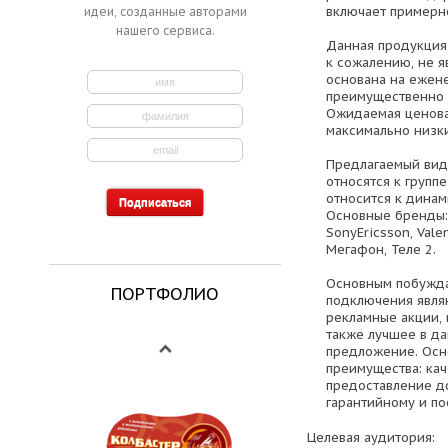
включает примерн
идеи, созданные авторами
нашего сервиса.
Данная продукция
к сожалению, не я
основана на ежен
преимущественно 
Ожидаемая ценова
максимально низки
Предлагаемый вид 
относятся к групп
относится к динам
Основные бренды: 
SonyEricsson, Vale
Мегафон, Теле 2.
Основным побужда
ПОРТФОЛИО
подключения явля
рекламные акции, 
также лучшее в д
предложение. Осн
преимущества: кач
предоставление д
гарантийному и п
Целевая аудитория: