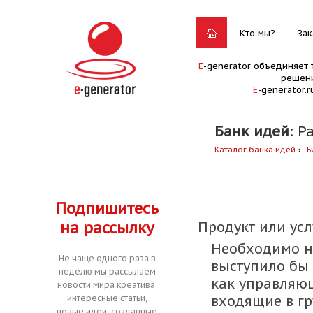
Кто мы?
Зак
E
-generator объединяет 
решени
E
-generator.
Банк идей
: Р
Каталог банка идей
Б
Подпишитесь
на рассылку
Продукт или усл
Необходимо н
Не чаще одного раза в
выступило бы 
неделю мы рассылаем
как управляющ
новости мира креатива,
входящие в гр
интересные статьи,
новые идеи, созданные