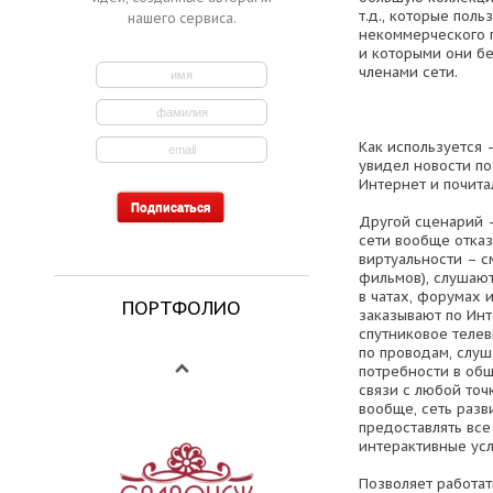
т.д., которые поль
нашего сервиса.
некоммерческого п
и которыми они бе
членами сети.
Как используется 
увидел новости по 
Интернет и почита
Другой сценарий 
сети вообще отказ
виртуальности – с
фильмов), слушают
в чатах, форумах
ПОРТФОЛИО
заказывают по Инт
спутниковое теле
по проводам, слуш
потребности в об
связи с любой точ
вообще, сеть разви
предоставлять вс
интерактивные усл
Позволяет работат