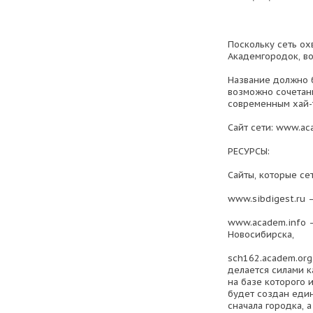
Поскольку сеть о
Академгородок, во
Название должно б
возможно сочетан
современным хай-
Сайт сети: www.ac
РЕСУРСЫ:
Сайты, которые сет
www.sibdigest.ru 
www.academ.info –
Новосибирска,
sch162.academ.org
делается силами к
на базе которого 
будет создан еди
сначала городка, а