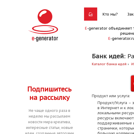
Кто мы?
Зак
E
-generator объединяет 
решени
E
-generator.
Банк идей
: Р
Каталог банка идей
И
Подпишитесь
на рассылку
Продукт или услуга:
Продукт/Услуга – 
в Интернет и к ло
Не чаще одного раза в
локальными ресур
неделю мы рассылаем
ресурсы включают 
новости мира креатива,
поддерживаемые и
интересные статьи, новые
странички, которые
большую коллекцию
идеи, созданные авторами