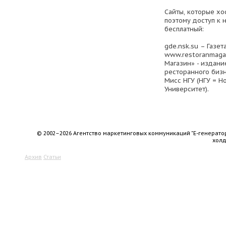
Сайты, которые хо
поэтому доступ к 
бесплатный:
gde.nsk.su – Газет
www.restoranmagaz
Магазин» - издан
ресторанного бизне
Мисс НГУ (НГУ = 
Университет).
© 2002–2026 Агентство маркетинговых коммуникаций "Е-генерато
хол
Архив
Статьи