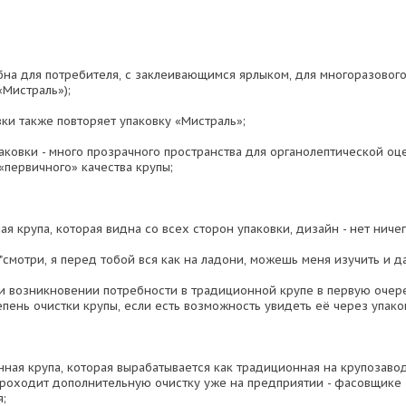
обна для потребителя, с заклеивающимся ярлыком, для многоразовог
«Мистраль»);
вки также повторяет упаковку «Мистраль»;
паковки - много прозрачного пространства для органолептической оц
«первичного» качества крупы;
 крупа, которая видна со всех сторон упаковки, дизайн - нет ниче
 "смотри, я перед тобой вся как на ладони, можешь меня изучить и д
и возникновении потребности в традиционной крупе в первую очер
пень очистки крупы, если есть возможность увидеть её через упако
нная крупа, которая вырабатывается как традиционная на крупозаво
проходит дополнительную очистку уже на предприятии - фасовщике 
я;