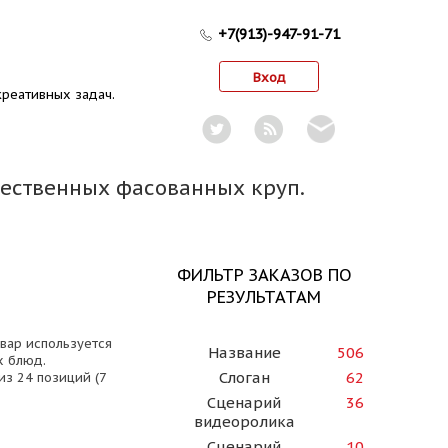
+7(913)-947-91-71
Вход
реативных задач.
чественных фасованных круп.
е
ФИЛЬТР ЗАКАЗОВ ПО
РЕЗУЛЬТАТАМ
вар используется
Название
506
х блюд.
Слоган
62
из 24 позиций (7
Сценарий
36
видеоролика
Сценарий
10