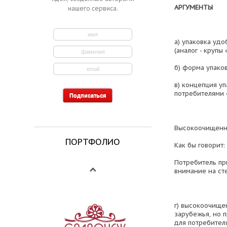
АРГУМЕНТЫ
нашего сервиса.
а) упаковка уд
(аналог - крупы 
б) форма упако
в) концепция у
потребителями 
Высокоочищенная
ПОРТФОЛИО
Как бы говорит:
Потребитель пр
внимание на сте
г) высокоочище
зарубежья, но 
для потребител