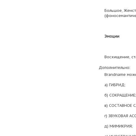
Большое, Женст
(фоносемантиче
Эмоции
Восхищение, ст
Дополнительно:
Brandname може
а) ГИБРИД;
б) СОКРАЩЕНИЕ
в) СОСТАВНОЕ 
г) ЗВУКОВАЯ А
д) МИМИКРИЯ;