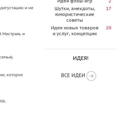
Идеи флэш-игр
2
ю дегустацию и не
Шутки, анекдоты,
17
юмористические
советы
Идея новых товаров
20
и услуг, концепции
й Мистраль и
семьи).
ИДЕЯ!
ни, которое
ВСЕ ИДЕИ
юд,