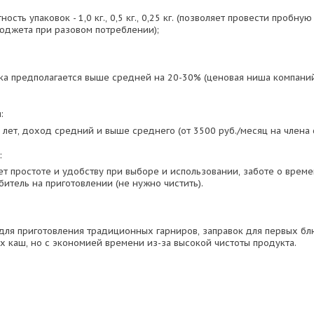
ость упаковок - 1,0 кг., 0,5 кг., 0,25 кг. (позволяет провести пробну
юджета при разовом потреблении);
ка предполагается выше средней на 20-30% (ценовая ниша компани
:
лет, доход средний и выше среднего (от 3500 руб./месяц на члена 
:
ет простоте и удобству при выборе и использовании, заботе о време
итель на приготовлении (не нужно чистить).
 для приготовления традиционных гарниров, заправок для первых бл
х каш, но с экономией времени из-за высокой чистоты продукта.