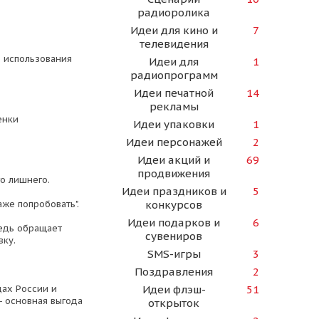
радиоролика
Идеи для кино и
7
телевидения
о использования
Идеи для
1
радиопрограмм
Идеи печатной
14
рекламы
енки
Идеи упаковки
1
Идеи персонажей
2
Идеи акций и
69
продвижения
го лишнего.
Идеи праздников и
5
конкурсов
аже попробовать".
Идеи подарков и
6
едь обращает
сувениров
вку.
SMS-игры
3
Поздравления
2
Идеи флэш-
51
дах России и
- основная выгода
открыток