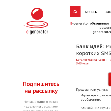
Кто мы?
Зак
E
-generator объединяет 
решени
E
-generator.
Банк идей
: Р
коротких SMS
Каталог банка идей
Р
SMS-игры
Подпишитесь
на рассылку
Продукт или услуга:
Игра/сервис, осно
сообщениях.
Не чаще одного раза в
неделю мы рассылаем
Ближайшие игры к