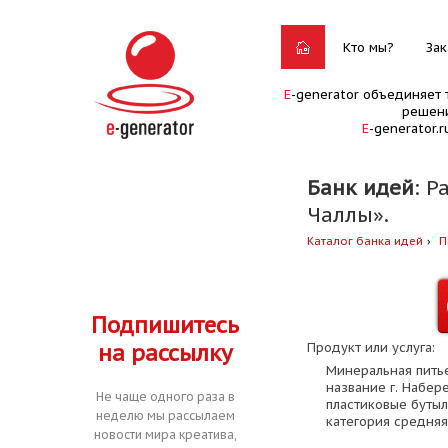
Кто мы?
Зак
E
-generator объединяет 
решени
E
-generator.
Банк идей
: Р
Чаллы».
Каталог банка идей
П
Подпишитесь
на рассылку
Продукт или услуга:
Минеральная питье
название г. Набер
Не чаще одного раза в
пластиковые бутыл
неделю мы рассылаем
категория средняя
новости мира креатива,