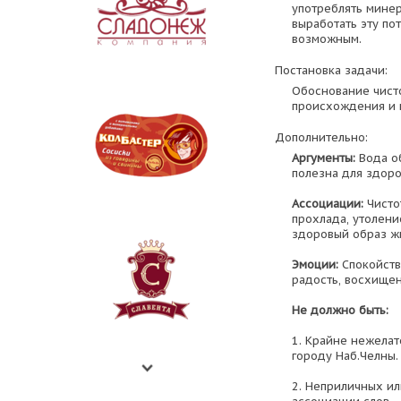
употреблять минер
выработать эту по
возможным.
Постановка задачи:
Обоснование чист
происхождения и 
Дополнительно:
Аргументы:
Вода о
полезна для здоро
Ассоциации:
Чистот
прохлада, утолени
здоровый образ ж
Эмоции:
Спокойств
радость, восхище
Не должно быть:
1. Крайне нежелат
городу Наб.Челны.
2. Неприличных и