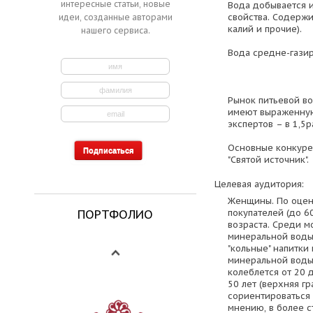
интересные статьи, новые
Вода добывается и
свойства. Содержи
идеи, созданные авторами
калий и прочие).
нашего сервиса.
Вода средне-газир
Рынок питьевой в
имеют выраженную
экспертов – в 1,5р
Основные конкурен
"Святой источник".
Целевая аудитория:
Женщины. По оценк
ПОРТФОЛИО
покупателей (до 
возраста. Среди 
минеральной воды
"кольные" напитки
минеральной воды
колеблется от 20 д
50 лет (верхняя г
сориентироваться 
мнению, в более с