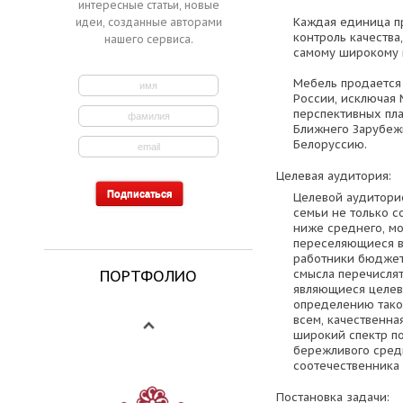
интересные статьи, новые
Каждая единица п
идеи, созданные авторами
контроль качества
нашего сервиса.
самому широкому 
Мебель продается
России, исключая 
перспективных пла
Ближнего Зарубежь
Белоруссию.
Целевая аудитория:
Целевой аудитори
семьи не только с
ниже среднего, мо
переселяющиеся в
работники бюджетн
ПОРТФОЛИО
смысла перечислят
являющиеся целево
определению тако
всем, качественна
широкий спектр по
бережливого сред
соотечественника
Постановка задачи: