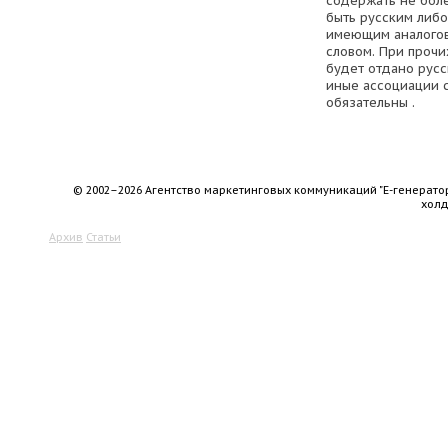
содержать не боле
быть русским либ
имеющим аналогов
словом. При проч
будет отдано русс
иные ассоциации 
обязательны .
© 2002–2026 Агентство маркетинговых коммуникаций "Е-генерато
хол
Архив
Статьи