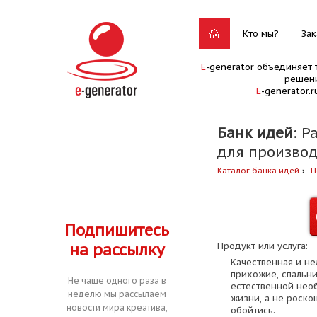
Кто мы?
Зак
E
-generator объединяет 
решени
E
-generator.
Банк идей
: Р
для производ
Каталог банка идей
П
Подпишитесь
на рассылку
Продукт или услуга:
Качественная и не
прихожие, спальни 
Не чаще одного раза в
естественной нео
неделю мы рассылаем
жизни, а не роско
новости мира креатива,
обойтись.