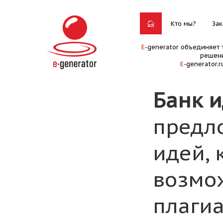
Кто мы?
Зак
E
-generator объединяет 
решени
E
-generator.
Банк 
предл
идей, 
возмо
плагиа