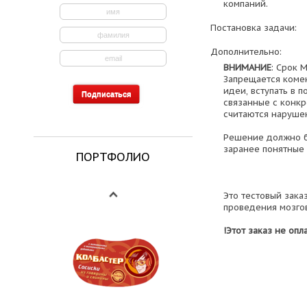
компаний.
Постановка задачи:
Дополнительно:
ВНИМАНИЕ
: Срок 
Запрещается коме
идеи, вступать в п
связанные с конк
считаются наруше
Решение должно б
заранее понятные
ПОРТФОЛИО
Это тестовый зака
проведения мозгов
!Этот заказ не опл