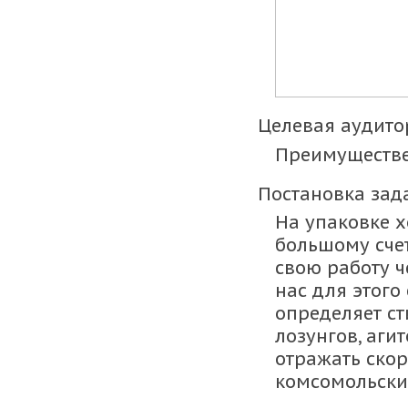
Целевая аудито
Преимуществе
Постановка зад
На упаковке 
большому счет
свою работу ч
нас для этого
определяет ст
лозунгов, аги
отражать скор
комсомольских