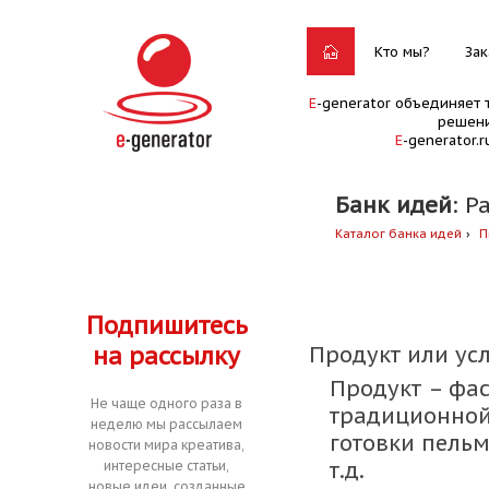
Кто мы?
Зак
E
-generator объединяет 
решени
E
-generator.
Банк идей
: Р
Каталог банка идей
П
Подпишитесь
на рассылку
Продукт или усл
Продукт – фас
Не чаще одного раза в
традиционной 
неделю мы рассылаем
готовки пель
новости мира креатива,
т.д.
интересные статьи,
новые идеи, созданные