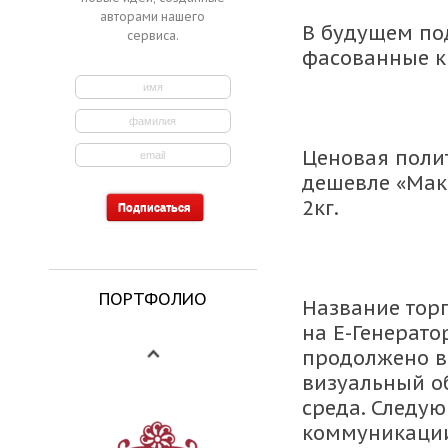
авторами нашего
В будущем по
сервиса.
фасованные кр
Ценовая полит
дешевле «Макф
2кг.
ПОРТФОЛИО
Название тор
на Е-Генерат
продолжено в
визуальный о
среда. Следу
коммуникации