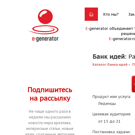
Кто мы?
Зак
E
-generator объединяет 
решени
E
-generator.
Банк идей
: Р
Каталог банка идей
П
Подпишитесь
на рассылку
Продукт или услуга:
Леденцы
Не чаще одного раза в
Целевая аудитория:
неделю мы рассылаем
от 15 до 21
новости мира креатива,
интересные статьи, новые
Постановка задачи:
идеи, созданные авторами