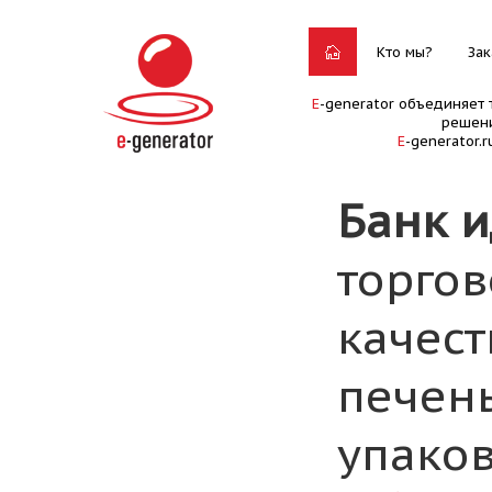
Кто мы?
Зак
E
-generator объединяет 
решени
E
-generator.
Банк 
торго
качест
печень
упаков