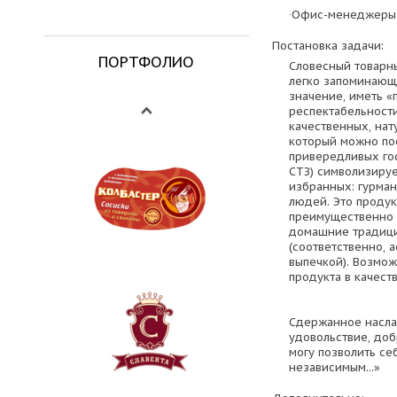
·Офис-менеджеры
Постановка задачи:
ПОРТФОЛИО
Словесный товарны
легко запоминающ
значение, иметь «
респектабельности
качественных, нат
который можно пос
привередливых гос
СТЗ) символизируе
избранных: гурма
людей. Это продук
преимущественно 
домашние традици
(соответственно, 
выпечкой). Возмож
продукта в качест
Сдержанное насла
удовольствие, доб
могу позволить се
независимым...»