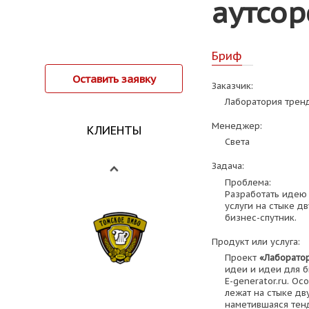
аутсор
Бриф
Оставить заявку
Заказчик:
Лаборатория трен
Менеджер:
КЛИЕНТЫ
Света
Задача:
Проблема:
Разработать идею
услуги на стыке д
бизнес-спутник.
Продукт или услуга:
Проект
«Лаборато
идеи и идеи для б
E-generator.ru. Ос
лежат на стыке дв
наметившаяся тен