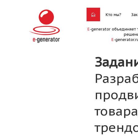
Кто мы?
Зак
E
-generator объединяет 
решени
E
-generator.
Задан
Разра
продв
товара
тренд