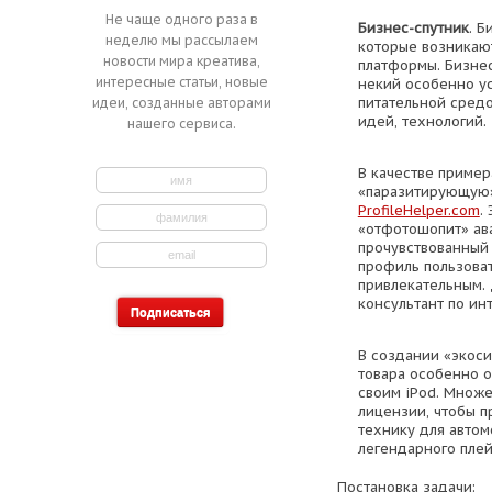
Не чаще одного раза в
Бизнес-спутник
. Б
неделю мы рассылаем
которые возникаю
новости мира креатива,
платформы. Бизне
интересные статьи, новые
некий особенно у
питательной средо
идеи, созданные авторами
идей, технологий.
нашего сервиса.
В качестве приме
«паразитирующую» 
ProfileHelper.com
.
«отфотошопит» ава
прочувствованный 
профиль пользова
привлекательным. 
консультант по ин
В создании «экоси
товара особенно о
своим iPod. Множе
лицензии, чтобы п
технику для автом
легендарного плей
Постановка задачи: