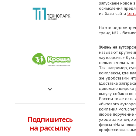
запускаем новое з
осмысления предла
из базы сайта
terr
На это неделе тр
тренд №2 -
бизнес
Жизнь на аутсорси
называют крупней
«аутсорсить» бухг
нельзя сделать то
Так, например, су
комплексы, где вл
же удобствами, чт
(доставка завтрака 
довольно широко 
выгулу собак и по
России тоже есть 
«бытового аутсорс
компания Poruchen
любое поручение -
Подпишитесь
ухода за котом, х
фирма «Ната-плюс
на рассылку
профессиональным