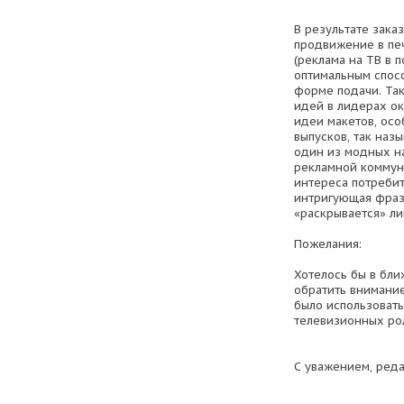
В результате зака
продвижение в пе
(реклама на ТВ в 
оптимальным спос
форме подачи. Та
идей в лидерах ок
идеи макетов, ос
выпусков, так назы
один из модных н
рекламной коммун
интереса потребит
интригующая фраза
«раскрывается» ли
Пожелания:
Хотелось бы в бл
обратить внимание
было использовать
телевизионных ро
С уважением, ред