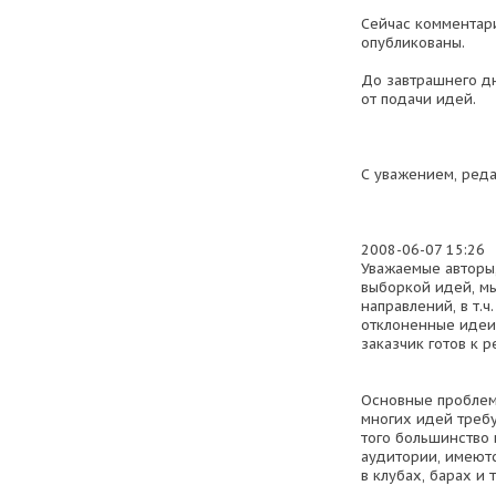
Сейчас комментари
опубликованы.
До завтрашнего д
от подачи идей.
С уважением, ред
2008-06-07 15:26
Уважаемые авторы,
выборкой идей, м
направлений, в т.
отклоненные идеи,
заказчик готов к р
Основные проблемы
многих идей требу
того большинство
аудитории, имеютс
в клубах, барах и т