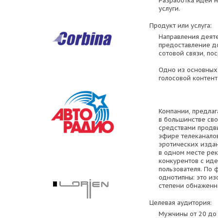
Разработка идей 
услуги.
Продукт или услуга:
Направления деят
предоставление д
сотовой связи, по
Одно из основных
голосовой контент
Компании, предлаг
в большинстве св
средствами продви
эфире телеканалов
эротических издан
в одном месте ре
конкурентов с ид
пользователя. По
однотипны: это и
степени обнаженно
Целевая аудитория:
Мужчины от 20 до 