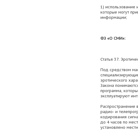
1) использование 
которые могут пр
информации;
ФЗ «О СМИ»:
Статья 37. Эротич
Под средством ма
специализирующим
эротического хара
Закона понимаютс
программа, которы
эксплуатируют инт
Распространение 
радио- и телепрог
кодирования сигна
до 4 часов по мес
установлено мест