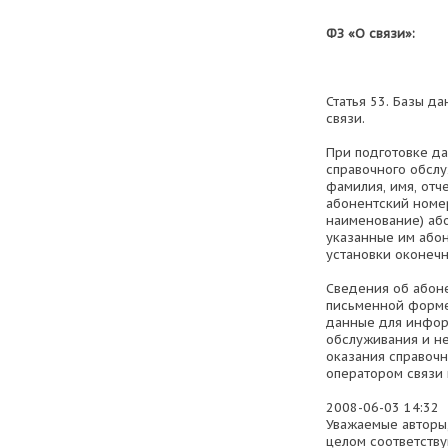
ФЗ «О связи»:
Статья 53. Базы д
связи.
При подготовке д
справочного обслу
фамилия, имя, отч
абонентский номе
наименование) або
указанные им або
установки оконечн
Сведения об абоне
письменной форме
данные для инфор
обслуживания и не
оказания справоч
оператором связи 
2008-06-03 14:32
Уважаемые авторы,
целом соответств