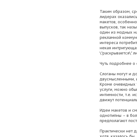
Таким образом, с
лидерах оказались
макетов, особенн
выпусков, так назы
один из модных н
рекламной коммун
интереса потребите
некая интригующая
\"раскрывается\" 
Чуть подробнее о
Слоганы могут и 
двусмысленными,
Кроме очевидных 
услуги, можно обы
интимности, т.е. и
движут потенциал
Идеи макетов и см
однотипны – в бо
предполагают пос
Практически нет д
хотя, казалось бы,