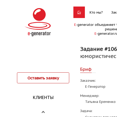
Кто мы?
Зак
E
-generator объединяет 
решени
E
-generator.
Задание #106
юмористическ
Бриф
Оставить заявку
Заказчик:
Е-Генератор
Менеджер:
КЛИЕНТЫ
Татьяна Еременко
Задача: