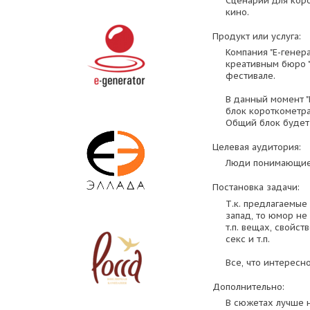
Сценарии для кор
кино.
Продукт или услуга:
Компания "Е-генер
креативным бюро "
фестивале.
В данный момент "
блок короткометр
Общий блок будет
Целевая аудитория:
Люди понимающие
Постановка задачи:
Т.к. предлагаемые
запад, то юмор не
т.п. вещах, свойс
секс и т.п.
Все, что интересн
Дополнительно:
В сюжетах лучше не