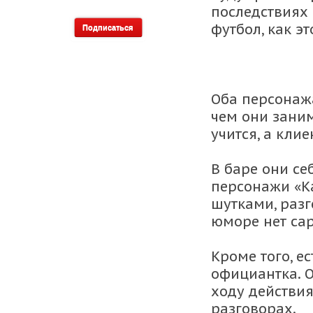
последствиях 
футбол, как э
Оба персонажа
чем они заним
учится, а кли
В баре они се
персонажи «К
шутками, разг
юморе нет сар
Кроме того, е
официантка. О
ходу действия
разговорах.