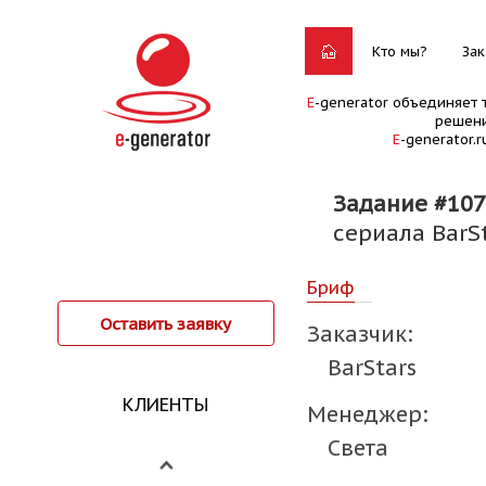
Кто мы?
Зак
E
-generator объединяет 
решени
E
-generator.
Задание #10
сериала BarSt
Бриф
Оставить заявку
Заказчик:
BarStars
КЛИЕНТЫ
Менеджер:
Света