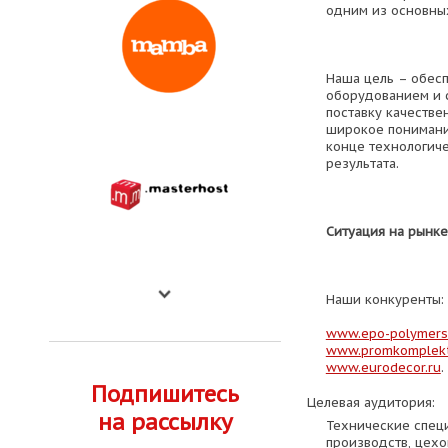
одним из основны
Наша цель – обес
оборудованием и с
поставку качестве
широкое понимани
конце технологиче
результата.
Ситуация на рынке
Наши конкуренты:
www.epo-polymers
www.promkomplekt
www.eurodecor.ru
.
Подпишитесь
Целевая аудитория:
на рассылку
Технические специ
производств, цехо