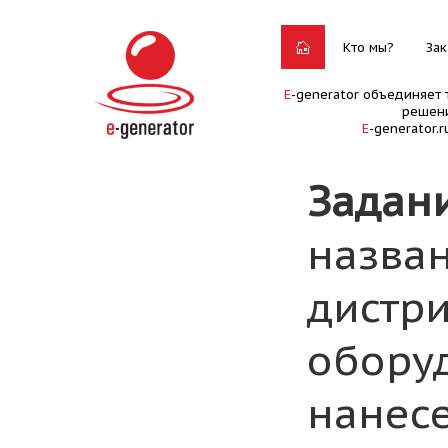
Кто мы?
Зак
E
-generator объединяет 
решени
E
-generator.
Задан
назван
дистр
обору
нанес