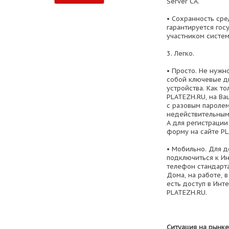
Server CA.
• Сохранность сре
гарантируется гос
участником систем
3. Легко.
• Просто. Не нужн
собой ключевые ди
устройства. Как т
PLATEZH.RU, на В
с разовым паролем
недействительным 
А для регистрации
форму на сайте P
• Мобильно. Для д
подключиться к И
телефон стандарта
Дома, на работе, в
есть доступ в Инт
PLATEZH.RU.
Ситуация на рынке