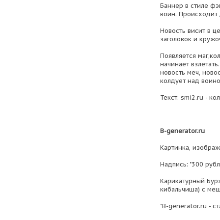
Баннер в стиле фэ
воин. Происходит 
Новость висит в це
заголовок и кружоч
Появляется маг,ко
начинает взлетать.
новость меч, новос
колдует над воино
Текст: smi2.ru - к
B-generator.ru
Картинка, изображ
Надпись: "300 рубл
Карикатурный Бурж
кибальчиша) с меш
"B-generator.ru - 