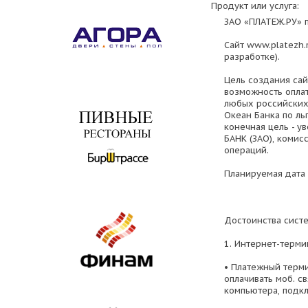
Продукт или услуга:
ЗАО «ПЛАТЕЖ.РУ» 
Сайт www.platezh.
разработке).
Цель создания сай
возможность оплат
любых российских 
Океан Банка по ль
конечная цель - у
БАНК (ЗАО), коми
операций.
Планируемая дата 
Достоинства сист
1. Интернет-терми
• Платежный терми
оплачивать моб. с
компьютера, подкл