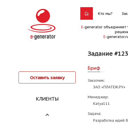
Кто мы?
Зак
E
-generator объединяет 
решени
E
-generator.
Задание #12
Бриф
Оставить заявку
Заказчик:
ЗАО «ПЛАТЕЖ.РУ»
Менеджер:
КЛИЕНТЫ
Katya111
Задача:
Разработка идей б