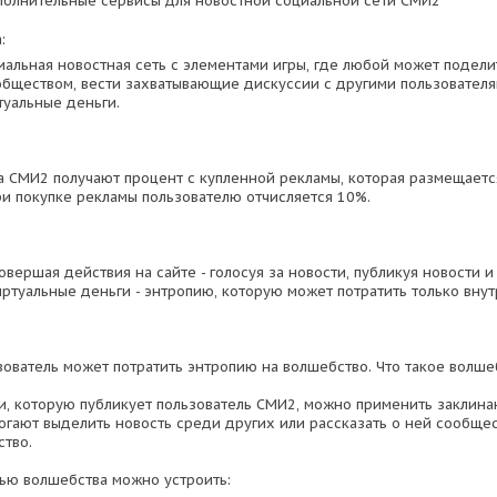
полнительные сервисы для новостной социальной сети СМИ2
:
иальная новостная сеть с элементами игры, где любой может подел
обществом, вести захватывающие дискуссии с другими пользователя
туальные деньги.
а СМИ2 получают процент с купленной рекламы, которая размещаетс
ри покупке рекламы пользователю отчисляется 10%.
овершая действия на сайте - голосуя за новости, публикуя новости и
иртуальные деньги - энтропию, которую может потратить только внут
зователь может потратить энтропию на волшебство. Что такое волш
и, которую публикует пользователь СМИ2, можно применить заклина
гают выделить новость среди других или рассказать о ней сообществ
тво.
ью волшебства можно устроить: