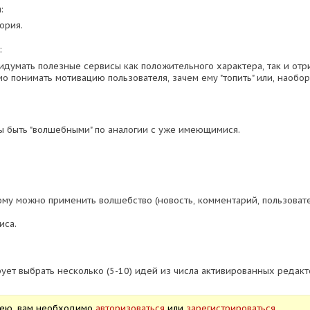
:
ория.
:
думать полезные сервисы как положительного характера, так и отри
о понимать мотивацию пользователя, зачем ему "топить" или, наобор
 быть "волшебными" по аналогии с уже имеющимися.
кому можно применить волшебство (новость, комментарий, пользоват
иса.
рует выбрать несколько (5-10) идей из числа активированных редакт
дею, вам необходимо
авторизоваться
или
зарегистрироваться
.