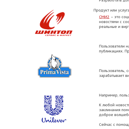
Разработать до
Продукт или услуга
СМИ2
– это соц
новостями с со
реальные и вир
Пользователи н
публикациях. П
Пользователь, с
зарабатывает в
Например, поль
К любой новост
заклинания помо
доброе волшебс
Сейчас с помощ