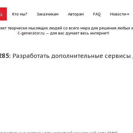
Кто мы?
Заказчикам
Авторам
FAQ
Новости
няет творчески мыслящих людей со всего мира для решения любых к
E
-generator.ru — для вас думает весь интернет!
285
: Разработать дополнительные сервисы