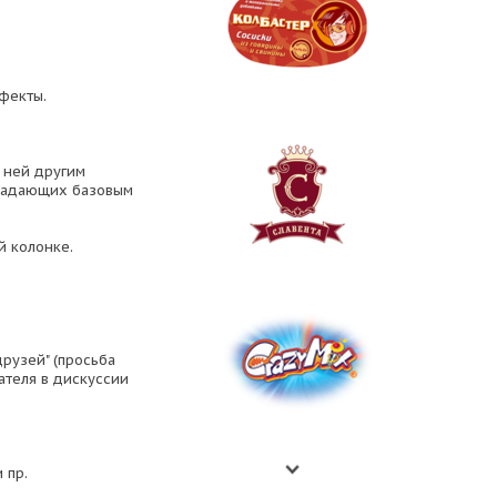
фекты.
о ней другим
бладающих базовым
й колонке.
рузей" (просьба
ателя в дискуссии
 пр.