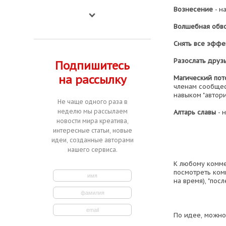
Вознесение
- н
Волшебная обв
Снять все эффе
Разослать друз
Подпишитесь
на рассылку
Магический пот
членам сообщес
навыком "автори
Не чаще одного раза в
неделю мы рассылаем
Алтарь славы
- 
новости мира креатива,
интересные статьи, новые
идеи, созданные авторами
нашего сервиса.
К любому комме
посмотреть ком
на время), "пос
По идее, можно 