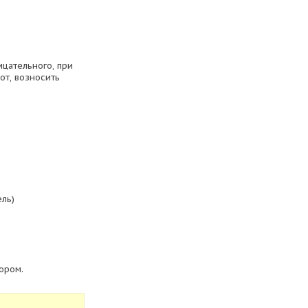
цательного, при
от, возносить
ель)
ором.