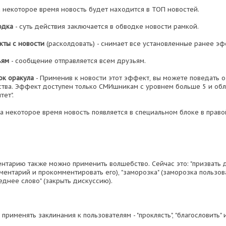
а некоторое время новость будет находится в ТОП новостей.
одка
- суть действия заключается в обводке новости рамкой.
кты с новости
(расколдовать) - снимает все установленные ранее эф
ьям
- сообщение отправляется всем друзьям.
ок оракула
- Применив к новости этот эффект, вы можете поведать 
тва. Эффект доступен только СМИшникам с уровнем больше 5 и о
тет".
на некоторое время новость появляется в специальном блоке в право
нтарию также можно применить волшебство. Сейчас это: "призвать д
ментарий и прокомментировать его), "заморозка" (заморозка пользов
леднее слово" (закрыть дискуссию).
применять заклинания к пользователям - "проклясть", "благословить" и