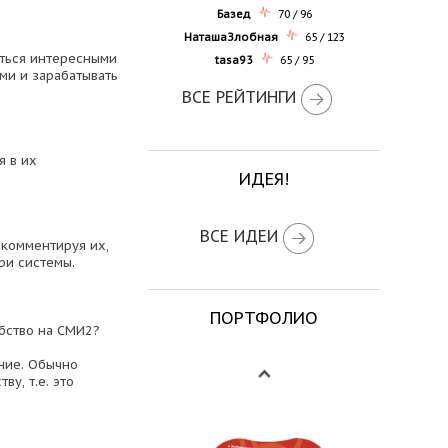
Базед
70 / 96
НаташаЗлобная
65 / 123
иться интересными
tasa93
65 / 95
ми и зарабатывать
ВСЕ РЕЙТИНГИ
я в их
ИДЕЯ!
ВСЕ ИДЕИ
 комментируя их,
ри системы.
ПОРТФОЛИО
ебство на СМИ2?
ние. Обычно
у, т.е. это