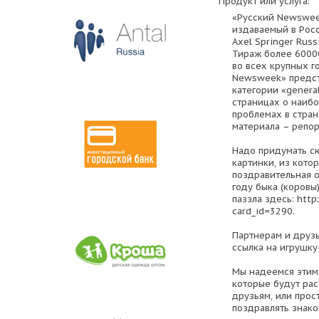
Продукт или услуга:
«Русский Newswee
издаваемый в Рос
Axel Springer Rus
Тираж более 60000
во всех крупных г
Newsweek» предст
категории «general
страницах о наиб
проблемах в стран
материала – репор
Надо придумать сю
картинки, из кото
поздравительная о
году быка (коровы
паззла здесь: http
card_id=3290.
Партнерам и друзь
ссылка на игрушку
Мы надеемся этим 
которые будут рас
друзьям, или прос
поздравлять знако