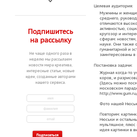
Целевая аудитория:
Мужчины и женщин
среднего, руковод
отличаются высок
активностью, соци
Подпишитесь
кругозор и интер
на рассылку
сферам: новостям,
науке. Они также
гуманитарной и эс
Не чаще одного раза в
заинтересованы в 
неделю мы рассылаем
новости мира креатива,
Постановка задачи:
интересные статьи, новые
Журнал когда-то у
идеи, созданные авторами
коров„ и разрисов
нашего сервиса.
(Здесь можно пос
московском параде
http://www.gum.ru/
Фото нашей Нюськ
Повторим: картинк
Нюськи и остальн
мультяшное, плюс 
идея картинки в в