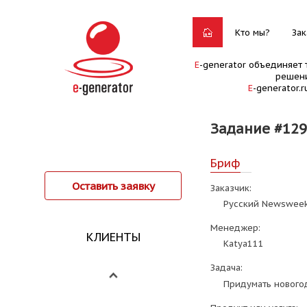
Кто мы?
Зак
E
-generator объединяет 
решени
E
-generator.
Задание #12
Бриф
Оставить заявку
Заказчик:
Русский Newswee
Менеджер:
КЛИЕНТЫ
Katya111
Задача:
Придумать нового