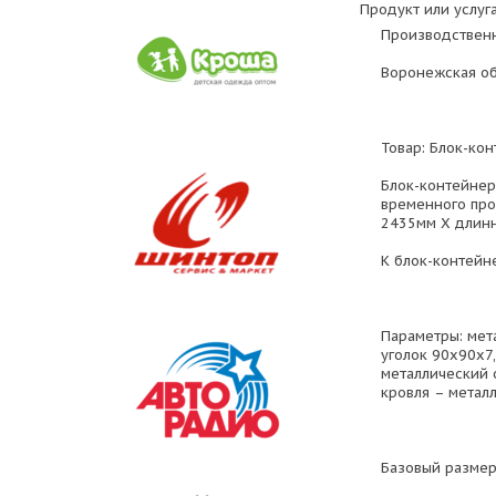
Продукт или услуга
Производственн
Воронежская об
Товар: Блок-кон
Блок-контейнер
временного про
2435мм Х длинн
К блок-контейн
Параметры: мет
уголок 90х90х7
металлический 
кровля – метал
Базовый размер