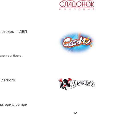
потолок – ДВП,
оновки блок-
 легкого
материалов при