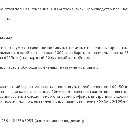
:
о-строительная компания ООО «Стройактив». Производство блок-ко
ласть.
тейнер.
 используется в качестве мобильных офисных и специализированн
живания людей (вес – около 2000 кг, габаритные размеры: высота 
а 6055мм (стандартный 20 футовый контейнер).
еру часто в обиходе применяют название «бытовка».
аллический каркас из сварных профильных труб сечением 100х50мм,
, пол – доска шпунтованная 30мм по деревянным лагам, внешняя отд
оцинкованный сайдинг либо стеновой профлист, внутренняя отделк
лический лист по деревянным стропилам, утепление - УРСА 50-100мм
 2591х2435х6055 (изменению не подлежит);