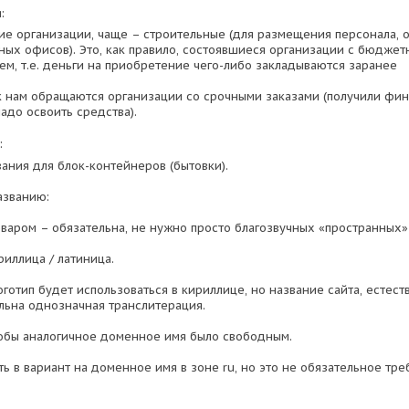
:
ие организации, чаще – строительные (для размещения персонала, 
ных офисов). Это, как правило, состоявшиеся организации с бюдже
м, т.е. деньги на приобретение чего-либо закладываются заранее
 нам обращаются организации со срочными заказами (получили фин
адо освоить средства).
:
вания для блок-контейнеров (бытовки).
азванию:
оваром – обязательна, не нужно просто благозвучных «пространных»
риллица / латиница.
оготип будет использоваться в кириллице, но название сайта, естест
льна однозначная транслитерация.
тобы аналогичное доменное имя было свободным.
ь в вариант на доменное имя в зоне ru, но это не обязательное тре