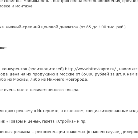
е свойства: мобильность - быстрая смена местонахождения, прочност
ровке и монтаже.
а: нижний-средний ценовой диапазон (от 65 до 100 тыс. руб.).
нке:
конкурентов (производителей) http://www.bitovkapro.ru/ , находятс
ода, цена на их продукцию в Москве от 65000 рублей за шт. К нам
либо из Москвы, либо из Нижнего Новгорода.
е очень много некачественного товара.
и дают рекламу в Интернете, в основном, специализированные изд
ик «Товары и цены», газета «Стройка» и пр.
венная реклама – рекомендации знакомых (в нашем случае, дилеров