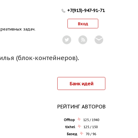
+7(913)-947-91-71
Вход
реативных задач.
илья (блок-контейнеров).
Банк идей
РЕЙТИНГ АВТОРОВ
Offtop
125 / 1940
tixhel
125 / 150
Базед
70 / 96