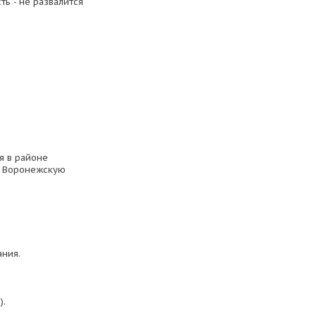
ь - не развалится
я в районе
 в Воронежскую
ания.
).