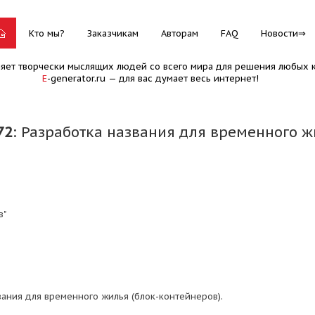
Кто мы?
Заказчикам
Авторам
FAQ
Новости
няет творчески мыслящих людей со всего мира для решения любых к
E
-generator.ru — для вас думает весь интернет!
72
: Разработка названия для временного ж
в"
вания для временного жилья (блок-контейнеров).