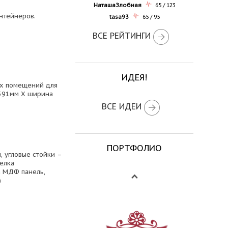
НаташаЗлобная
65 / 123
нтейнеров.
tasa93
65 / 95
ВСЕ РЕЙТИНГИ
ИДЕЯ!
ых помещений для
2591мм Х ширина
ВСЕ ИДЕИ
ПОРТФОЛИО
 угловые стойки –
елка
а МДФ панель,
)