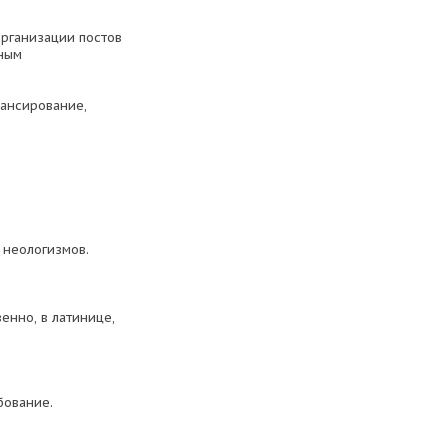
организации постов
тным
ансирование,
 неологизмов.
венно, в латинице,
бование.