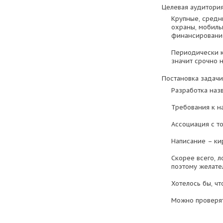
Целевая аудитория
Крупные, средн
охраны, мобиль
финансирование
Периодически к
значит срочно н
Постановка задачи
Разработка наз
Требования к н
Ассоциация с т
Написание – ки
Скорее всего, л
поэтому желате
Хотелось бы, ч
Можно проверят