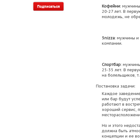
Кофейни
: мужчин
20-27 лет. В перв
молодежь, не обр
5nizza
: мужчины и
компании.
Спортбар
: мужчин
25-35 лет. В перв
на болельщиков, т
Постановка задачи:
Каждое заведение,
или бар будут усп
работают в востре
хороший сервис, п
месторасположени
Но и этого недост
должна быть атмос
концепции и ее в