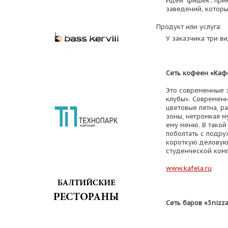
Идеи "фишек", при
заведений, которы
Продукт или услуга:
У заказчика три в
Сеть кофеен «Каф
Это современные 
клубы». Современн
цветовые пятна, р
зоны, негромкая м
ему меню. В такой
поболтать с подру
короткую деловую 
студенческой ком
www.kafela.ru
Сеть баров «5nizz