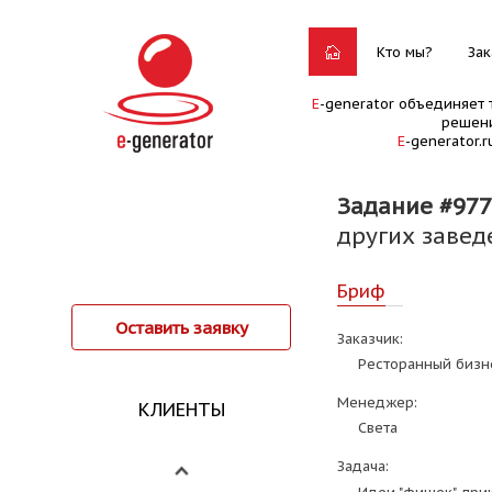
Кто мы?
Зак
E
-generator объединяет 
решени
E
-generator.
Задание #977
других завед
Бриф
Оставить заявку
Заказчик:
Ресторанный бизн
Менеджер:
КЛИЕНТЫ
Света
Задача: