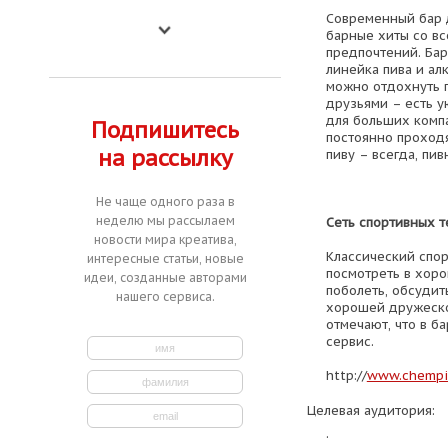
Современный бар 
барные хиты со вс
предпочтений. Бар
линейка пива и ал
можно отдохнуть п
друзьями – есть у
для больших компа
Подпишитесь
постоянно проходя
на рассылку
пиву – всегда, пив
Не чаще одного раза в
неделю мы рассылаем
Сеть спортивных 
новости мира креатива,
Классический спор
интересные статьи, новые
посмотреть в хор
идеи, созданные авторами
поболеть, обсудит
нашего сервиса.
хорошей дружеско
отмечают, что в б
сервис.
http://
www.chempi
Целевая аудитория:
.