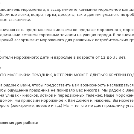
:
изводитель мороженого, в ассортименте компании мороженое как д
бъемные лотки, ведра, торты, десерты, так и для импульсного потре
вые стаканчики.
зничная сеть представлена киосками по продаже мороженого, моро
едвижными летними торговыми точками на улицах города. В розничн
ирокий ассортимент мороженого для различных потребительских гр
:
ители мороженого: дети и взрослые в возрасте от 12 до 35 лет.
:
ТО МАЛЕНЬКИЙ ПРАЗДНИК, КОТОРЫЙ МОЖЕТ ДЛИТЬСЯ КРУГЛЫЙ ГОД
а рядом с Вами, чтобы предоставить Вам возможность наслаждатьс
обы ощущение праздника не покидало Вас никогда. Мы рядом с Вам
 на улицах - киосков, лотков и передвижных тележек. Наше морожен
домом, мы привозим мороженое к Вам домой и, наконец, Вы можете
оге (электричке, поезде и т.д.) Мы – те, кто не дает празднику угас
вления для работы: