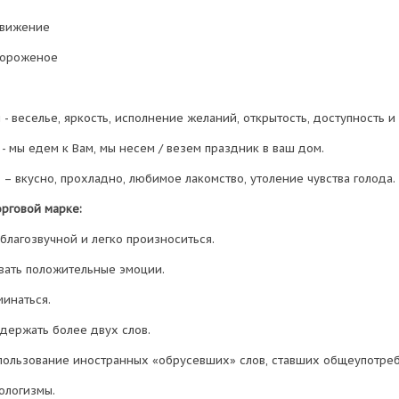
движение
мороженое
 - веселье, яркость, исполнение желаний, открытость, доступность и 
- мы едем к Вам, мы несем / везем праздник в ваш дом.
 – вкусно, прохладно, любимое лакомство, утоление чувства голода.
орговой марке:
благозвучной и легко произноситься.
вать положительные эмоции.
минаться.
одержать более двух слов.
пользование иностранных «обрусевших» слов, ставших общеупотре
ологизмы.