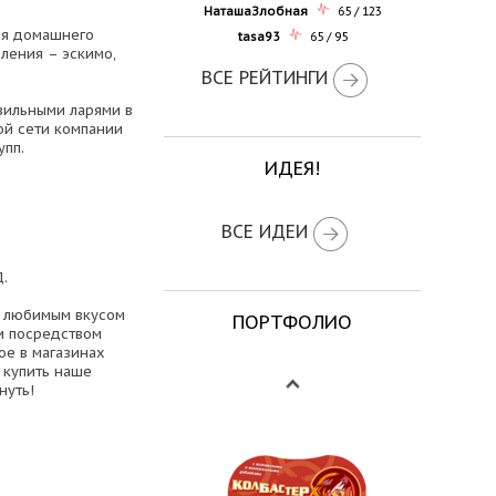
НаташаЗлобная
65 / 123
ля домашнего
tasa93
65 / 95
бления – эскимо,
ВСЕ РЕЙТИНГИ
зильными ларями в
ой сети компании
упп.
ИДЕЯ!
ВСЕ ИДЕИ
.
я любимым вкусом
ПОРТФОЛИО
и посредством
ое в магазинах
 купить наше
нуть!