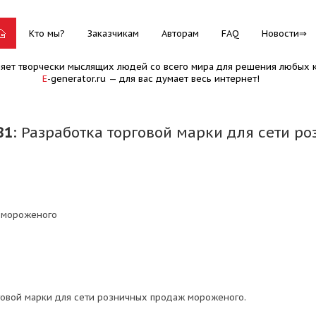
Кто мы?
Заказчикам
Авторам
FAQ
Новости
няет творчески мыслящих людей со всего мира для решения любых к
E
-generator.ru — для вас думает весь интернет!
81
: Разработка торговой марки для сети 
 мороженого
говой марки для сети розничных продаж мороженого.