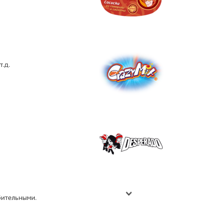
т.д.
бительными.