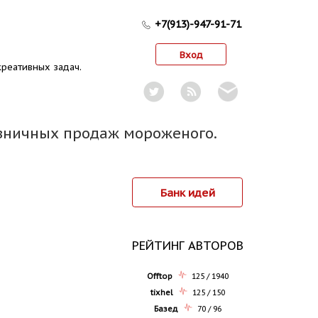
+7(913)-947-91-71
Вход
реативных задач.
розничных продаж мороженого.
Банк идей
РЕЙТИНГ АВТОРОВ
Offtop
125 / 1940
tixhel
125 / 150
Базед
70 / 96