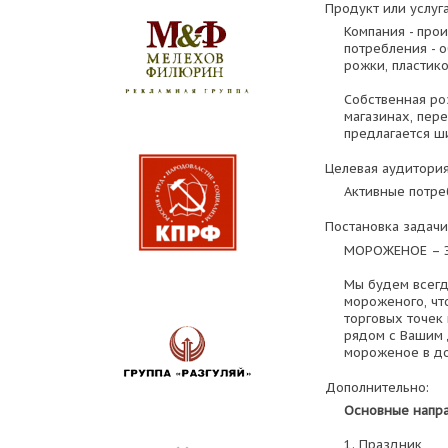
Продукт или услуга
Компания - про
потребления - о
рожки, пластико
Собственная ро
магазинах, пер
предлагается ш
Целевая аудитория
Активные потреб
Постановка задачи
МОРОЖЕНОЕ – Э
Мы будем всегд
мороженого, чт
торговых точек
рядом с Вашим 
мороженое в дор
Дополнительно:
Основные напра
1. Праздник