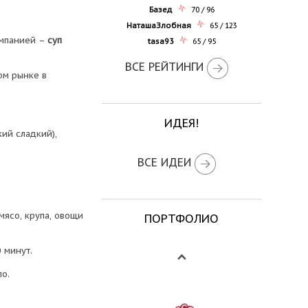
Базед
70 / 96
НаташаЗлобная
65 / 123
омпанией –
суп
tasa93
65 / 95
ВСЕ РЕЙТИНГИ
ом рынке в
ИДЕЯ!
ий сладкий),
ВСЕ ИДЕИ
ясо, крупа, овощи
ПОРТФОЛИО
 минут.
ло.