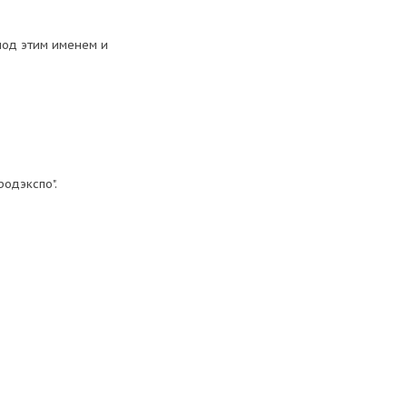
под этим именем и
одэкспо".