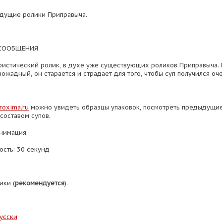
дущие ролики Приправыча.
СООБЩЕНИЯ
стический ролик, в духе уже существующих роликов Приправыча.
ожадный, он старается и страдает для того, чтобы суп получился оч
oxima.ru
можно увидеть образцы упаковок, посмотреть предыдущие
составом супов.
анимация.
сть: 30 секунд
ики (
рекомендуется
).
усски