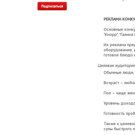
РЕКЛАМА КОНК
Основные конкур
"Кнорр", "Галина 
Их реклама пре
оборудование, и
готовое блюдо 
Целевая аудитория
Обычные люди, 
Возраст – любой
Пол – чаще же
Уровень доходо
Готовность про
Также к целевой
супы быстрого 