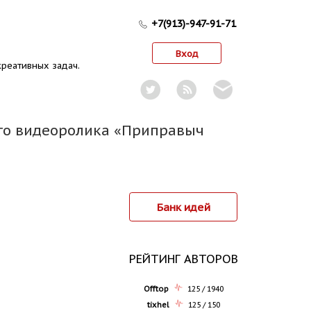
+7(913)-947-91-71
Вход
реативных задач.
ого видеоролика «Приправыч
Банк идей
РЕЙТИНГ АВТОРОВ
Offtop
125 / 1940
tixhel
125 / 150