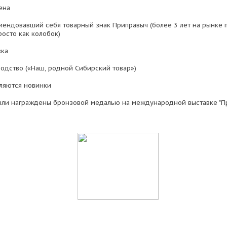
ена
ендовавший себя товарный знак Приправыч (более 3 лет на рынке 
росто как колобок)
вка
одство («Наш, родной Сибирский товар»)
ляются новинки
ыли награждены бронзовой медалью на международной выставке "Пр