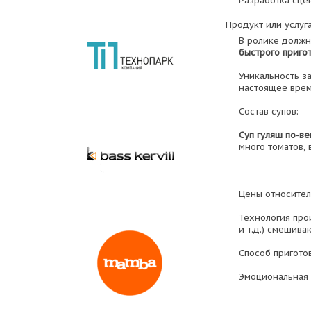
Разработка сце
Продукт или услуга
В ролике должн
быстрого приго
Уникальность з
настоящее врем
Состав супов:
Суп гуляш по-ве
много томатов, 
Цены относитель
Технология про
и т.д.) смешива
Способ пригото
Эмоциональная 