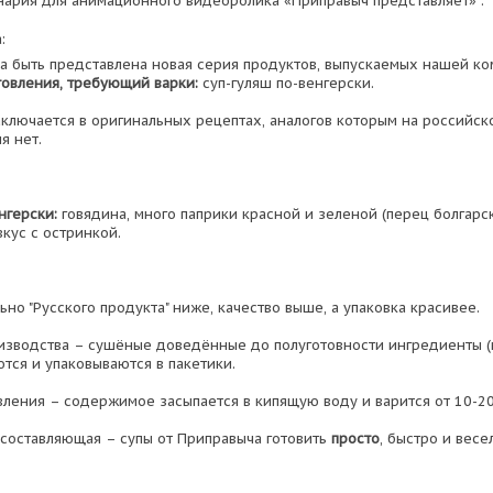
нария для анимационного видеоролика «Приправыч представляет» .
:
а быть представлена новая серия продуктов, выпускаемых нашей к
товления, требующий варки:
суп-гуляш по-венгерски.
аключается в оригинальных рецептах, аналогов которым на российск
я нет.
нгерски:
говядина, много паприки красной и зеленой (перец болгарск
вкус с остринкой.
но "Русского продукта" ниже, качество выше, а упаковка красивее.
изводства – сушёные доведённые до полуготовности ингредиенты (м
ются и упаковываются в пакетики.
вления – содержимое засыпается в кипящую воду и варится от 10-20
составляющая – супы от Приправыча готовить
просто
, быстро и весе