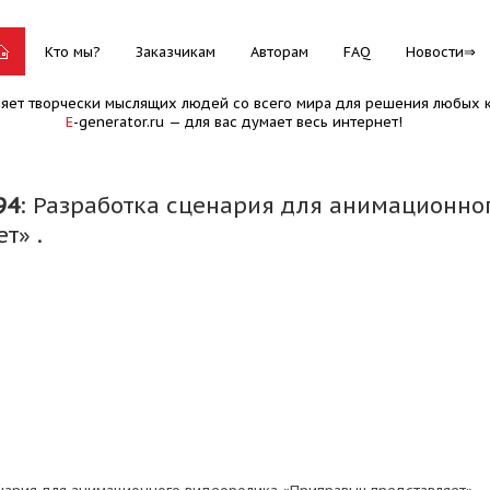
Кто мы?
Заказчикам
Авторам
FAQ
Новости
няет творчески мыслящих людей со всего мира для решения любых к
E
-generator.ru — для вас думает весь интернет!
94
: Разработка сценария для анимационн
т» .