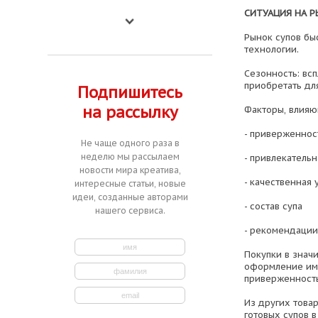
СИТУАЦИЯ НА Р
Рынок супов бы
технологии.
Сезонность: вс
приобретать дл
Подпишитесь
на рассылку
Факторы, влияю
- приверженнос
Не чаще одного раза в
неделю мы рассылаем
- привлекательн
новости мира креатива,
- качественная 
интересные статьи, новые
идеи, созданные авторами
- состав супа
нашего сервиса.
- рекомендаци
Покупки в знач
оформление ими
приверженность
Из других товар
готовых супов в