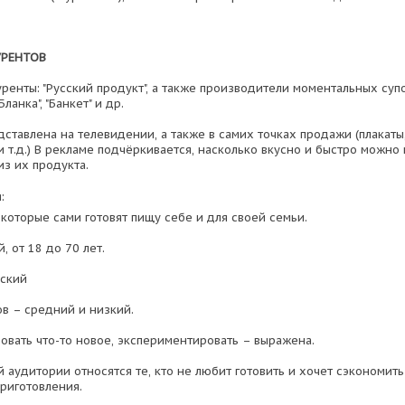
УРЕНТОВ
енты: "Русский продукт", а также производители моментальных супов
Бланка", "Банкет" и др.
дставлена на телевидении, а также в самих точках продажи (плакаты
 т.д.) В рекламе подчёркивается, насколько вкусно и быстро можно
из их продукта.
:
которые сами готовят пищу себе и для своей семьи.
, от 18 до 70 лет.
нский
в – средний и низкий.
бовать что-то новое, экспериментировать – выражена.
 аудитории относятся те, кто не любит готовить и хочет сэкономить
приготовления.