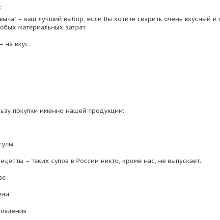
:
выча" – ваш лучший выбор, если Вы хотите сварить очень вкусный и
собых материальных затрат.
 на вкус.
льзу покупки именно нашей продукции:
супы
цепты – таких супов в России никто, кроме нас, не выпускает.
во
ени
товления