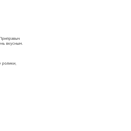
 Приправыч
ень вкусным.
 ролики,