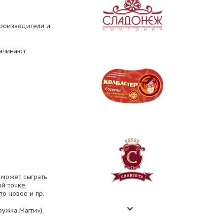
производители и
начинают
 может сыграть
й точке,
о новое и пр.
ужка Магги»),