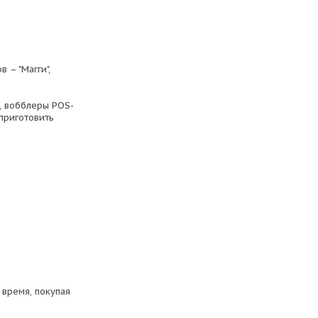
 – "Магги",
, вобблеры POS-
 приготовить
 время, покупая