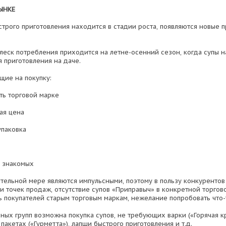
ЫНКЕ
строго приготовления находится в стадии роста, появляются новые 
плеск потребления приходится на летне-осенний сезон, когда супы 
я приготовления на даче.
щие на покупку:
ть торговой марке
ая цена
упаковка
и знакомых
ительной мере являются импульсными, поэтому в пользу конкурентов
 точек продаж, отсутствие супов «Приправыч» в конкретной торгово
 покупателей старым торговым маркам, нежелание попробовать что-т
ных групп возможна покупка супов, не требующих варки («Горячая кр
 пакетах («Гурметта»), лапши быстрого приготовления и т.д.