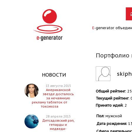
E
-generator объеди
Портфолио 
skiph
НОВОСТИ
13 августа 2015
Американской
Общий рейтинг
: 2
звезде досталось
Текущий рейтинг
: 
за нечаянную
рекламу таблеток от
Принято идей
: 2
токсикоза
Пол:
мужской
28 апреля 2015
Детсадовский рэп,
Дата рождения:
13
гепарды и
медведи-
Сфера деятельнос