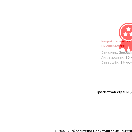
Разработка идеи
продвижения.
:
Заказчик
SeeSto
:
Активирован
23 
:
Завершён
24 ию
Просмотров страницы
© 2002–2026 Агентство маркетинговых коммун