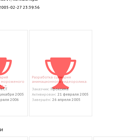
005-02-27 23:39:56
арий
Разработка сценария
я мороженого
анимационного видеоролика.
t; в
:
ВеСТ
Заказчик
Проксима
.
:
декабря 2005
Активирован
21 февраля 2005
:
враля 2006
Завершён
26 апреля 2005
еи