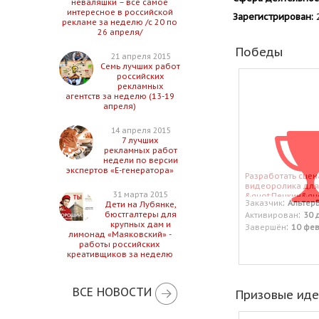
неваляшки – все самое
интересное в российской
Зарегистрирован:
2
рекламе за неделю /с 20 по
26 апреля/
Победы
21 апреля 2015
Семь лучших работ
российских
рекламных
агентств за неделю (13-19
апреля)
14 апреля 2015
7 лучших
рекламных работ
недели по версии
экспертов «Е-генератора»
Разработать сцен
видеоролика дл
31 марта 2015
&quot;Печкин&quo
:
Заказчик
Альтер
Дети на Лубянке,
вафельном рожке
:
бюстгалтеры для
Активирован
30 
крупных дам и
:
Завершён
10 фе
лимонад «Маяковский» -
работы российских
креативщиков за неделю
ВСЕ НОВОСТИ
Призовые ид