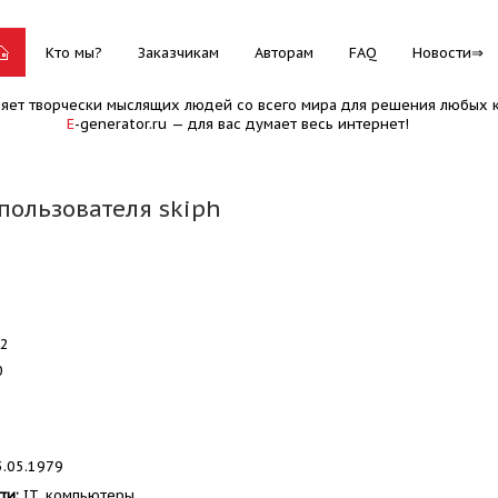
Кто мы?
Заказчикам
Авторам
FAQ
Новости
няет творчески мыслящих людей со всего мира для решения любых к
E
-generator.ru — для вас думает весь интернет!
пользователя skiph
52
0
.05.1979
ти:
IT, компьютеры