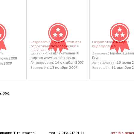
Разработка идей текстов для
Разработка сценария
голосовых поздравлений и
видеоролика.
розыгрышей.
:
:
rm
Заказчик
Развлекательный
Заказчик
Бизнес Деве
портал www.luchshenet.ru
Груп
июня 2008
:
:
Активирован
16 октября 2007
Активирован
13 июля 
ля 2008
:
:
Завершён
13 ноября 2007
Завершён
11 октября 
: 6061
икаций "Е-генератор"
тел. +7(913)-947-91-71
info@e-gener