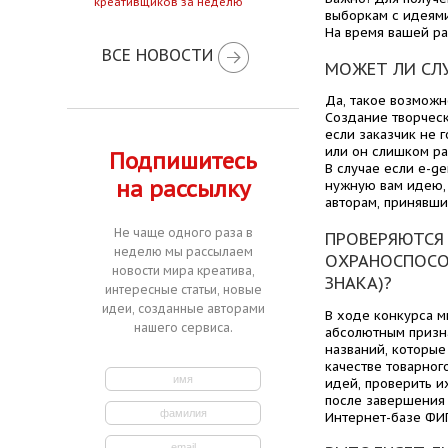
креативщиков за неделю
выборкам с идеями
На время вашей ра
ВСЕ НОВОСТИ
МОЖЕТ ЛИ СЛУ
Да, такое возможн
Создание творческ
если заказчик не 
или он слишком ра
Подпишитесь
В случае если e-ge
на рассылку
нужную вам идею, 
авторам, принявши
Не чаще одного раза в
ПРОВЕРЯЮТСЯ 
неделю мы рассылаем
ОХРАНОСПОСО
новости мира креатива,
ЗНАКА)?
интересные статьи, новые
идеи, созданные авторами
В ходе конкурса м
нашего сервиса.
абсолютным призна
названий, которые
качестве товарног
идей, проверить и
после завершения 
Интернет-базе ФИП