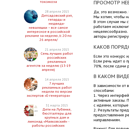
ПРОСМОТР НЕ
токсикоза
28 апреля 2015
Да, это возможно. 
Детсадовский рэп,
Мы хотим, чтобы н
гепарды и
В этом случае мы 
медведи-
работаем исключит
неваляшки – все самое
нецелесообразно. 
интересное в российской
рекламе за неделю /с 20 по
авторы регистриру
26 апреля/
КАКОВ ПОРЯД
21 апреля 2015
Семь лучших работ
Если это конкурс и
российских
Если речь идет о 
рекламных
70%, после сдачи 
агентств за неделю (13-19
апреля)
В КАКОМ ВИДЕ
14 апреля 2015
7 лучших
В зависимости от 
рекламных работ
способами:
недели по версии
1. Через интерфей
экспертов «Е-генератора»
активные заказы. 
с идеями, которые
31 марта 2015
Дети на Лубянке,
2. Результаты пре
бюстгалтеры для
предоставления ре
крупных дам и
направлениям.
лимонад «Маяковский» -
работы российских
Важно! Для получе