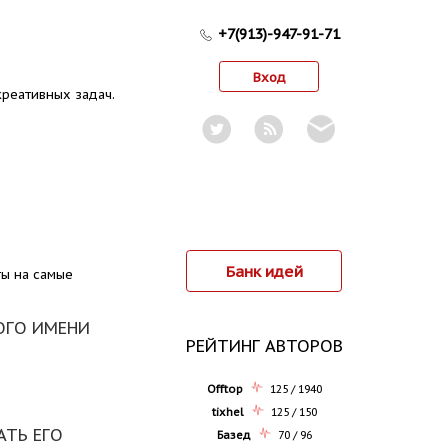
+7(913)-947-91-71
Вход
реативных задач.
Банк идей
ты на самые
ОГО ИМЕНИ
РЕЙТИНГ АВТОРОВ
Offtop
125 / 1940
tixhel
125 / 150
АТЬ ЕГО
Базед
70 / 96