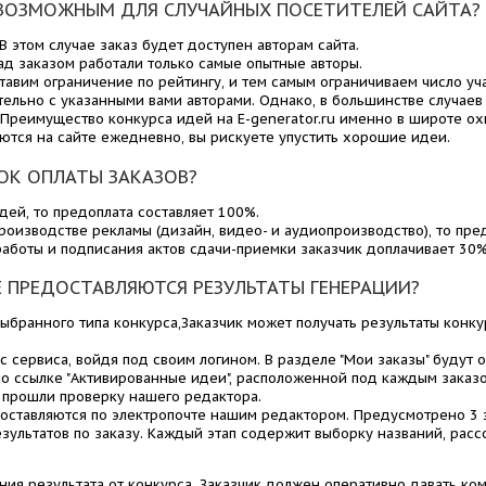
ВОЗМОЖНЫМ ДЛЯ СЛУЧАЙНЫХ ПОСЕТИТЕЛЕЙ САЙТА?
В этом случае заказ будет доступен авторам сайта.
ад заказом работали только самые опытные авторы.
ставим ограничение по рейтингу, и тем самым ограничиваем число уч
ельно с указанными вами авторами. Однако, в большинстве случаев
Преимущество конкурса идей на E-generator.ru именно в широте ох
ются на сайте ежедневно, вы рискуете упустить хорошие идеи.
ОК ОПЛАТЫ ЗАКАЗОВ?
дей, то предоплата составляет 100%.
производстве рекламы (дизайн, видео- и аудиопроизводство), то пре
работы и подписания актов сдачи-приемки заказчик доплачивает 30%
 ПРЕДОСТАВЛЯЮТСЯ РЕЗУЛЬТАТЫ ГЕНЕРАЦИИ?
выбранного типа конкурса,Заказчик может получать результаты конк
с сервиса, войдя под своим логином. В разделе "Мои заказы" будут 
По ссылке "Активированные идеи", расположенной под каждым заказ
 прошли проверку нашего редактора.
доставляются по электропочте нашим редактором. Предусмотрено 3 
зультатов по заказу. Каждый этап содержит выборку названий, рас
ния результата от конкурса, Заказчик должен оперативно давать ко