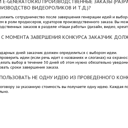
 E-GENERATOR.RU ПРОИЗВОДСТВЕННЫЕ ЗАКАЗЫ (РАЗР
ОИЗВОДСТВО ВИДЕОРОЛИКОВ И Т.Д.)?
должить сотрудничество после завершения генерации идей и выбора
ем в роли продюсеров, кураторов производственного заказа. Вы мо
одственных заказов в разделе «Наши работы» (дизайн, видео, креати
 С МОМЕНТА ЗАВЕРШЕНИЯ КОНКУРСА ЗАКАЗЧИК ДОЛ
ндарных дней заказчик должен определиться с выбором идеи.
 проверить идеи (если речь идет о названиях и слоганах) на охранос
делать выбор в течение 30 дней об этом нужно обязательно уведом
овать сроки завершения заказа.
ПОЛЬЗОВАТЬ НЕ ОДНУ ИДЕЮ ИЗ ПРОВЕДЕННОГО КОН
договору за указанную стоимость вы получаете одну идею. Каждая 
льно.