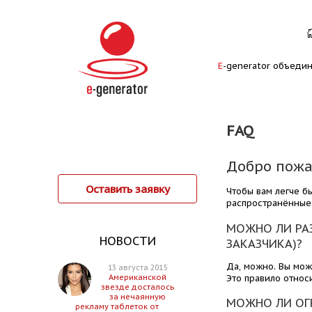
E
-generator объеди
FAQ
Добро пожал
Оставить заявку
Чтобы вам легче б
распространённые
МОЖНО ЛИ РА
НОВОСТИ
ЗАКАЗЧИКА)?
Да, можно. Вы мож
13 августа 2015
Это правило относи
Американской
звезде досталось
за нечаянную
МОЖНО ЛИ ОГ
рекламу таблеток от