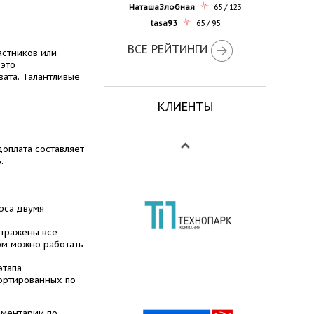
НаташаЗлобная
65 / 123
tasa93
65 / 95
ВСЕ РЕЙТИНГИ
астников или
 это
вата. Талантливые
КЛИЕНТЫ
доплата составляет
.
урса двумя
отражены все
ом можно работать
этапа
сортированных по
мментарии по