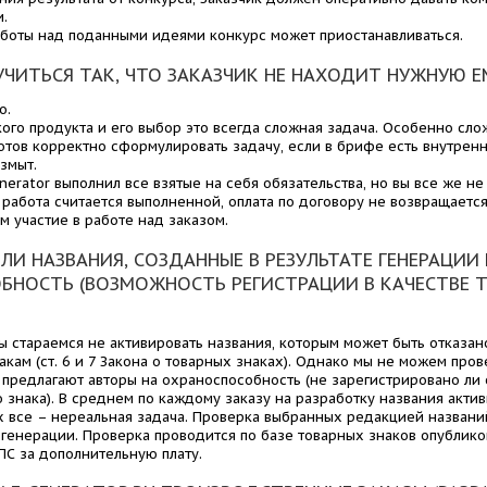
.
боты над поданными идеями конкурс может приостанавливаться.
ЧИТЬСЯ ТАК, ЧТО ЗАКАЗЧИК НЕ НАХОДИТ НУЖНУЮ 
о.
ого продукта и его выбор это всегда сложная задача. Особенно сло
готов корректно сформулировать задачу, если в брифе есть внутрен
змыт.
nerator выполнил все взятые на себя обязательства, но вы все же не
работа считается выполненной, оплата по договору не возвращается
м участие в работе над заказом.
ЛИ НАЗВАНИЯ, СОЗДАННЫЕ В РЕЗУЛЬТАТЕ ГЕНЕРАЦИИ
БНОСТЬ (ВОЗМОЖНОСТЬ РЕГИСТРАЦИИ В КАЧЕСТВЕ 
ы стараемся не активировать названия, которым может быть отказан
кам (ст. 6 и 7 Закона о товарных знаках). Однако мы не можем про
 предлагают авторы на охраноспособность (не зарегистрировано ли 
о знака). В среднем по каждому заказу на разработку названия акти
х все – нереальная задача. Проверка выбранных редакцией названи
генерации. Проверка проводится по базе товарных знаков опублико
С за дополнительную плату.