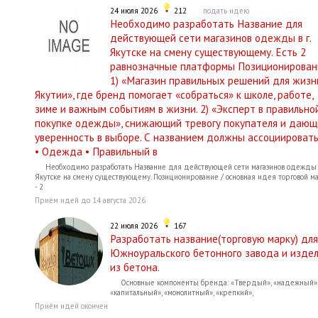
24 июля 2026
212
подать идею
Необходимо разработать Название для
действующей сети магазинов одежды в г.
Якутске на смену существующему. Есть 2
равнозначные платформы Позиционирован
1) «Магазин правильных решений для жизн
Якутии», где бренд помогает «собраться» к школе, работе,
зиме и важным событиям в жизни. 2) «Эксперт в правильно
покупке одежды», снижающий тревогу покупателя и дающ
уверенность в выборе. С названием должны ассоциировать
• Одежда • Правильный в
Необходимо разработать Название для действующей сети магазинов одежды в
Якутске на смену существующему. Позиционирование / основная идея торговой м
- 2
Приём идей до 14 августа 2026
22 июля 2026
167
Разработать название(торговую марку) для
Южноуральского бетонного завода и изде
из бетона.
Основные компоненты бренда: «Твердый», «надежный»,
«капитальный», «монолитный», «крепкий»,
Приём идей окончен