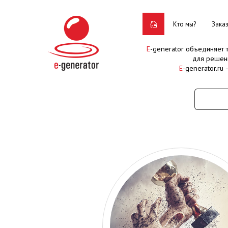
Кто мы?
Зака
E
-generator объединяет
для решен
E
-generator.ru