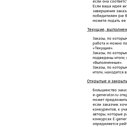
если она соответс
Если ваша идея а
завершения заказа
победителем (не б
можете подать ее 
Текущие, выполнен
Заказы, по которы
работа и можно по
«Текущие».
Заказы, по которы
подведены итоги, 
«Выполненные».
Заказы, по которы
итоги, находятся 
Открытые и закрыт
Большинство зака
e-generator.ru от
может предложить
если заказчик хо
конкурентов, к уч
авторы, которые р
конкурсах E-gener
определяется рейт