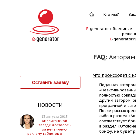
Кто мы?
Зак
E
-generator объединяет 
решени
E
-generator.
FAQ
: Авторам
Что происходит с и
Оставить заявку
Поданная автором
«Неактивированны
полностью совпад
другим автором, о
НОВОСТИ
программой и авто
После рассмотрен
либо в раздел «Ак
13 августа 2015
соответствует бри
Американской
звезде досталось
в раздел «Отклоне
за нечаянную
брифу, не будет ра
рекламу таблеток от