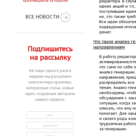
креативщиков за неделю
редактора. В случ
идеях акций и т.п.
поступившие идеи
ВСЕ НОВОСТИ
их, это также тре
Все идеи обязате
подведения итогов
денег.
Что такое анализ г
направлениям
Подпишитесь
на рассылку
В работу редактор
активирование/от
что само по себе 
Не чаще одного раза в
анализ генерации
неделю мы рассылаем
направления, пред
новости мира креатива,
распределить все
темам. Анализ ген
интересные статьи, новые
необходимы, чтоб
идеи, созданные авторами
обсуждения с зака
нашего сервиса.
ситуации, когда з
описать, что ему н
помогает. Для зак
и своего рода хол
трудоемкая работа
за генерацию.