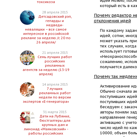
идеи можно, посм
токсикоза
который есть в ка
28 апреля 2015
Почему редактор н
Детсадовский рэп,
отклонения идей
гепарды и
медведи-
неваляшки – все самое
По каждому задан
интересное в российской
идей, сотни, иног
рекламе за неделю /с 20 по
может указать при
26 апреля/
тех случаях, когд
использует готов
21 апреля 2015
«Неохраноспособна»
Семь лучших работ
российских
сожалению, испол
рекламных
получается далеко
агентств за неделю (13-19
апреля)
Почему так медлен
14 апреля 2015
Активирование иде
7 лучших
Обычно сначала ак
рекламных работ
поступивших идей.
недели по версии
поступивших идей,
экспертов «Е-генератора»
беседуем с заказч
авторы поняли зад
31 марта 2015
Дети на Лубянке,
направление гене
бюстгалтеры для
активацию с учет
крупных дам и
число идей по ка
лимонад «Маяковский» -
10000, объем боль
работы российских