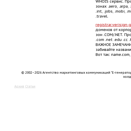
WHOIS сервис. Пр
зонах .aero, .arpa, .
.int, .jobs, .mobi, .
.travel.
registrar.verisign-
доменов от корпо
зон .COM/.NET. Пр
.com .net .edu .cc .
ВАЖНОЕ ЗАМЕЧАНИЕ
забивайте назван
Вот так: name.com
© 2002–2026 Агентство маркетинговых коммуникаций "Е-генерато
хол
Архив
Статьи