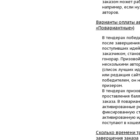
заказом может раб
например, если н
авторов.
Варианты оплаты ав
«Повариантные»)
В тендерах побед
после завершения
поступивших идей.
заказчиком, стано
гонорар. Призово
несколькими автор
(список лучших ид
или редакция сайт
победителем, он 
призером.
В тендерах призо
проставления бал
заказа. В повариа
активированные р
фиксированную ст
активированную и
поступают в кошел
Сколько времени тр
завершения заказа