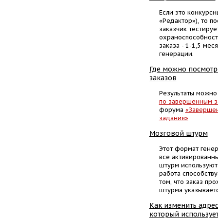
Если это конкурсн
«Редактор»), то п
заказчик тестируе
охраноспособност
заказа - 1-1,5 ме
генерации.
Где можно посмотр
заказов
Результаты можно
по завершенным з
форума
«Завершен
задания»
Мозговой штурм
Этот формат генер
все активированны
штурм используют 
работа способств
том, что заказ пр
штурма указываетс
Как изменить адрес
который использует