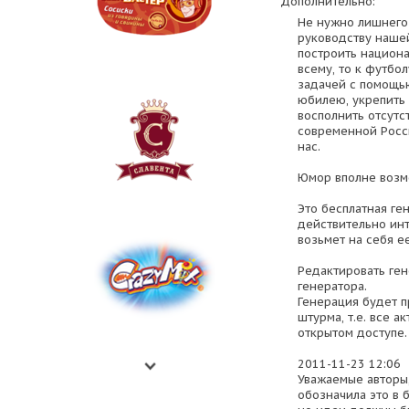
Дополнительно:
Не нужно лишнего 
руководству нашей
построить национ
всему, то к футбол
задачей с помощь
юбилею, укрепить
восполнить отсутс
современной Росси
нас.
Юмор вполне возм
Это бесплатная ге
действительно ин
возьмет на себя е
Редактировать ген
генератора.
Генерация будет 
штурма, т.е. все 
открытом доступе.
2011-11-23 12:06
Уважаемые авторы,
обозначила это в 