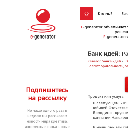
Кто мы?
Зак
E
-generator объединяет 
решени
E
-generator.
Банк идей
: Р
Каталог банка идей
О
Благотворительность, 
Подпишитесь
на рассылку
Продукт или услуга:
В следующем, 2012
юбилей Отечестве
Не чаще одного раза в
Бородино - крупн
неделю мы рассылаем
кампании Наполео
новости мира креатива,
интересные статьи, новые
В наши дни эти со