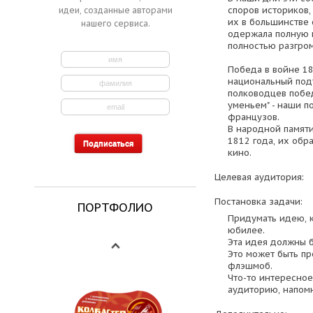
споров историков,
идеи, созданные авторами
их в большинстве 
нашего сервиса.
одержала полную 
полностью разгром
Победа в войне 1
национальный под
полководцев побед
уменьем" - наши п
французов.
В народной памяти
1812 года, их обр
кино.
Целевая аудитория:
Постановка задачи:
ПОРТФОЛИО
Придумать идею, к
юбилее.
Эта идея должны б
Это может быть пр
флэшмоб.
Что-то интересное
аудиторию, напомн