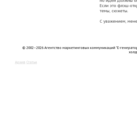
но идеи должны б
Если это флэш-откр
темы, сюжеты.
С уважением, мене
© 2002–2026 Агентство маркетинговых коммуникаций "Е-генерато
хол
Архив
Статьи