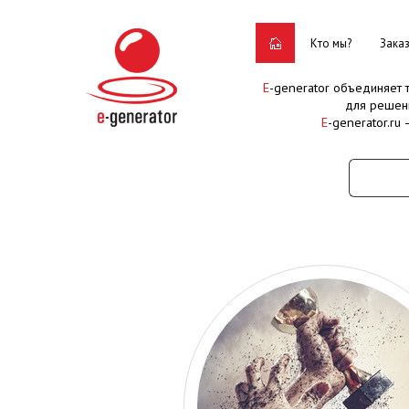
Кто мы?
Зака
E
-generator объединяет
для решен
E
-generator.ru