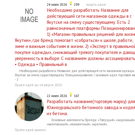
24 июля 2026
199
подать идею
Необходимо разработать Название для
действующей сети магазинов одежды в г.
Якутске на смену существующему. Есть 2
равнозначные платформы Позиционирован
1) «Магазин правильных решений для жизн
Якутии», где бренд помогает «собраться» к школе, работе,
зиме и важным событиям в жизни. 2) «Эксперт в правильно
покупке одежды», снижающий тревогу покупателя и дающ
уверенность в выборе. С названием должны ассоциировать
• Одежда • Правильный в
Необходимо разработать Название для действующей сети магазинов одежды в
Якутске на смену существующему. Позиционирование / основная идея торговой м
- 2
Приём идей до 14 августа 2026
22 июля 2026
167
Разработать название(торговую марку) для
Южноуральского бетонного завода и изде
из бетона.
Основные компоненты бренда: «Твердый», «надежный»,
«капитальный», «монолитный», «крепкий»,
Приём идей окончен