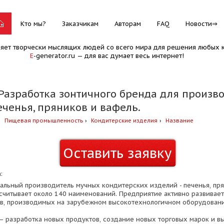
Кто мы?
Заказчикам
Авторам
FAQ
Новости
няет творчески мыслящих людей со всего мира для решения любых к
E
-generator.ru — для вас думает весь интернет!
 Разработка зонтичного бренда для произ
еченья, пряников и вафель.
Пищевая промышленность
Кондитерcкие изделия
Название
Оставить заявку
:
альный производитель мучных кондитерских изделий - печенья, пря
считывает около 140 наименований. Предприятие активно развиваетс
в, производимых на зарубежном высокотехнологичном оборудовани
– разработка новых продуктов, создание новых торговых марок и в