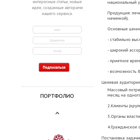
интересные статьи, новые
национальный у
идеи, созданные авторами
Продукция: пече
нашего сервиса.
начинкой).
Основные ценно
- стабильно выс
- широкий ассор
- приятное вре
- возможность б
Целевая аудитория
Массовый потреб
ПОРТФОЛИО
месяц на одног
2.Клиенты (круп
3.Органы власт
4.Гражданское 
Постановка задачи