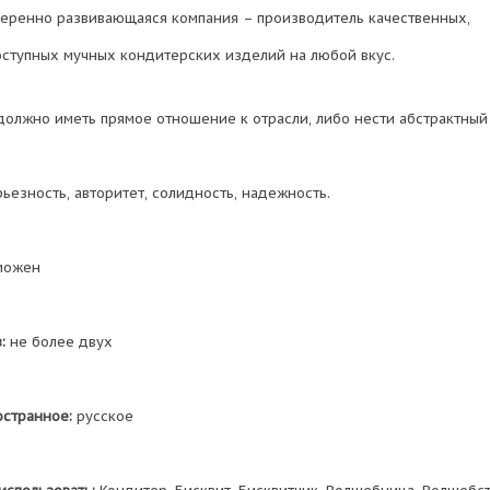
еренно развивающаяся компания – производитель качественных,
оступных мучных кондитерских изделий на любой вкус.
должно иметь прямое отношение к отрасли, либо нести абстрактный
ьезность, авторитет, солидность, надежность.
можен
:
не более двух
остранное:
русское