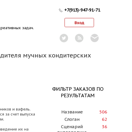
+7(913)-947-91-71
Вход
реативных задач.
водителя мучных кондитерских
ФИЛЬТР ЗАКАЗОВ ПО
РЕЗУЛЬТАТАМ
ников и вафель.
Название
506
я за счет выпуска
Слоган
62
и.
Сценарий
36
ыведение их на