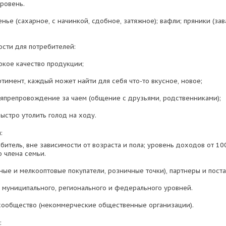
ровень.
нье (сахарное, с начинкой, сдобное, затяжное); вафли; пряники (зав
сти для потребителей:
окое качество продукции;
тимент, каждый может найти для себя что-то вкусное, новое;
мяпрепровождение за чаем (общение с друзьями, родственниками);
ыстро утолить голод на ходу.
:
итель, вне зависимости от возраста и пола; уровень доходов от 100
о члена семьи.
ные и мелкооптовые покупатели, розничные точки), партнеры и пост
и муниципального, регионального и федерального уровней.
сообщество (некоммерческие общественные организации).
: