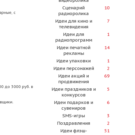
видеоролика
Сценарий
10
арные, с
радиоролика
Идеи для кино и
7
телевидения
Идеи для
1
радиопрограмм
Идеи печатной
14
рекламы
Идеи упаковки
1
Идеи персонажей
2
Идеи акций и
69
продвижения
0 до 3000 руб. в
Идеи праздников и
5
конкурсов
авщики.
Идеи подарков и
6
сувениров
SMS-игры
3
Поздравления
2
Идеи флэш-
51