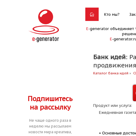
Кто мы?
Зак
E
-generator объединяет 
решени
E
-generator.
Банк идей
: Р
продвижения
Каталог банка идей
С
Подпишитесь
на рассылку
Продукт или услуга:
Ежедневная газет
Не чаще одного раза в
неделю мы рассылаем
новости мира креатива,
• Основные досто