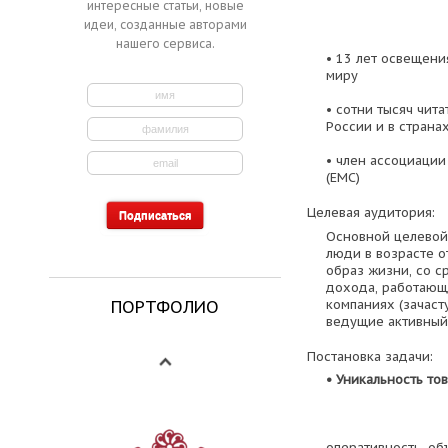
интересные статьи, новые
идеи, созданные авторами
нашего сервиса.
• 13 лет освещени
миру
• сотни тысяч чит
России и в страна
• член ассоциаци
(EMC)
Целевая аудитория:
Основной целевой
люди в возрасте о
образ жизни, со 
дохода, работающ
ПОРТФОЛИО
компаниях (зачаст
ведущие активный
Постановка задачи:
• Уникальность то
оперативность, об