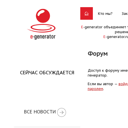
Кто мы?
Зак
E
-generator объединяет 
решени
E
-generator.
Форум
Доступ к форуму имею
СЕЙЧАС ОБСУЖДАЕТСЯ
генератор.
Если вы автор —
войд
паролем
.
ВСЕ НОВОСТИ