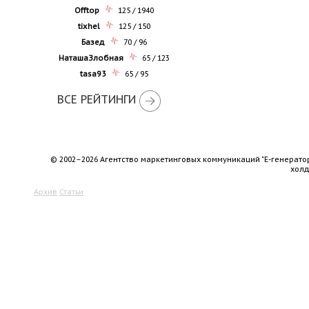
Offtop
125 / 1940
tixhel
125 / 150
Базед
70 / 96
НаташаЗлобная
65 / 123
tasa93
65 / 95
ВСЕ РЕЙТИНГИ
© 2002–2026 Агентство маркетинговых коммуникаций "Е-генерато
хол
Архив
Статьи