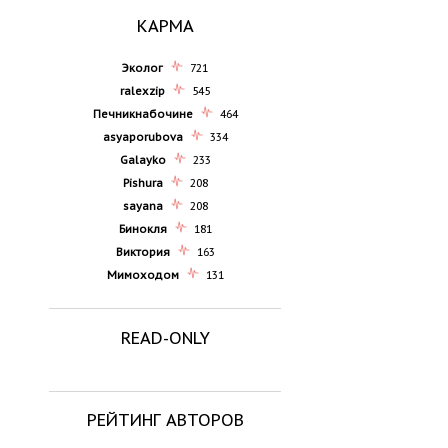
КАРМА
Эколог
721
ralexzip
545
Печникнабочине
464
asyaporubova
334
Galayko
233
Pishura
208
sayana
208
Бинокля
181
Виктория
163
Мимоходом
131
READ-ONLY
РЕЙТИНГ АВТОРОВ