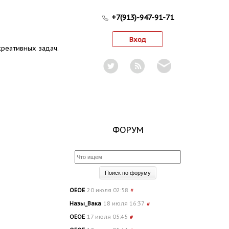
+7(913)-947-91-71
Вход
реативных задач.
ФОРУМ
OEOE
20 июля 02:58
#
Назы_Вака
18 июля 16:37
#
OEOE
17 июля 05:45
#