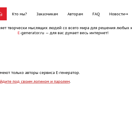
Кто мы?
Заказчикам
Авторам
FAQ
Новости
няет творчески мыслящих людей со всего мира для решения любых к
E
-generator.ru — для вас думает весь интернет!
меют только авторы сервиса Е-генератор.
йдите под своим логином и паролем
.