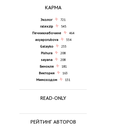
КАРМА
Эколог
721
ralexzip
545
Печникнабочине
464
asyaporubova
334
Galayko
233
Pishura
208
sayana
208
Бинокля
181
Виктория
163
Мимоходом
131
READ-ONLY
РЕЙТИНГ АВТОРОВ