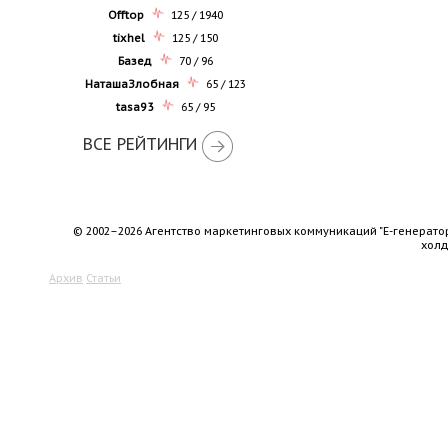
Offtop
125 / 1940
tixhel
125 / 150
Базед
70 / 96
НаташаЗлобная
65 / 123
tasa93
65 / 95
ВСЕ РЕЙТИНГИ
© 2002–2026 Агентство маркетинговых коммуникаций "Е-генерато
хол
Архив
Статьи