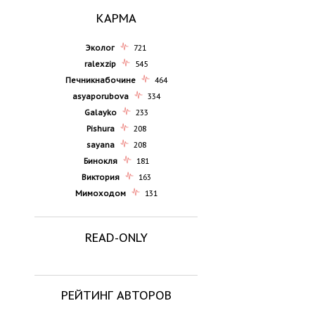
КАРМА
Эколог
721
ralexzip
545
Печникнабочине
464
asyaporubova
334
Galayko
233
Pishura
208
sayana
208
Бинокля
181
Виктория
163
Мимоходом
131
READ-ONLY
РЕЙТИНГ АВТОРОВ