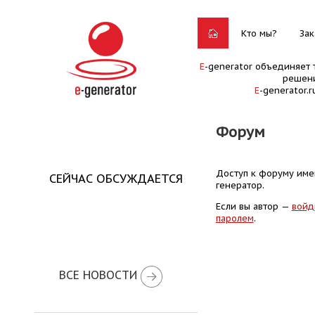
Кто мы?
Зак
E
-generator объединяет 
решени
E
-generator.
Форум
Доступ к форуму имею
СЕЙЧАС ОБСУЖДАЕТСЯ
генератор.
Если вы автор —
войд
паролем
.
ВСЕ НОВОСТИ