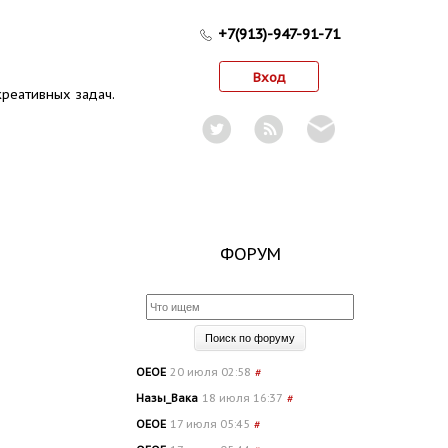
+7(913)-947-91-71
Вход
реативных задач.
ФОРУМ
OEOE
20 июля 02:58
#
Назы_Вака
18 июля 16:37
#
OEOE
17 июля 05:45
#