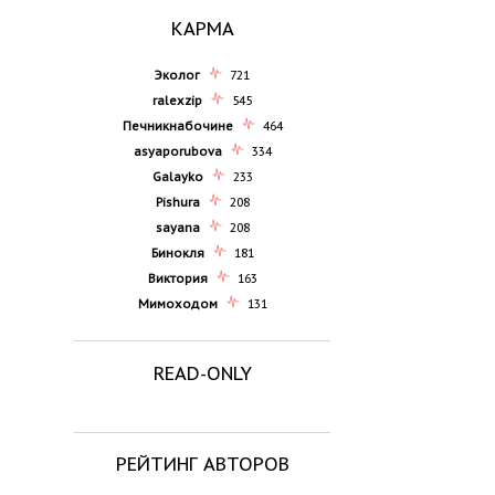
КАРМА
Эколог
721
ralexzip
545
Печникнабочине
464
asyaporubova
334
Galayko
233
Pishura
208
sayana
208
Бинокля
181
Виктория
163
Мимоходом
131
READ-ONLY
РЕЙТИНГ АВТОРОВ