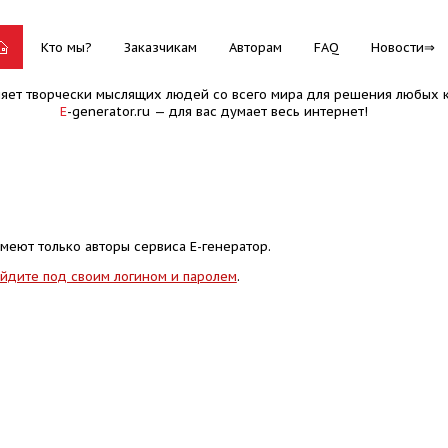
Кто мы?
Заказчикам
Авторам
FAQ
Новости
няет творчески мыслящих людей со всего мира для решения любых к
E
-generator.ru — для вас думает весь интернет!
меют только авторы сервиса Е-генератор.
йдите под своим логином и паролем
.