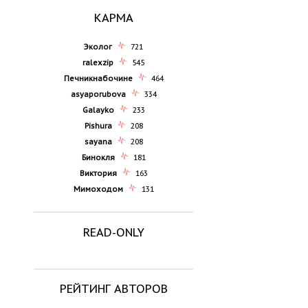
КАРМА
Эколог
721
ralexzip
545
Печникнабочине
464
asyaporubova
334
Galayko
233
Pishura
208
sayana
208
Бинокля
181
Виктория
163
Мимоходом
131
READ-ONLY
РЕЙТИНГ АВТОРОВ