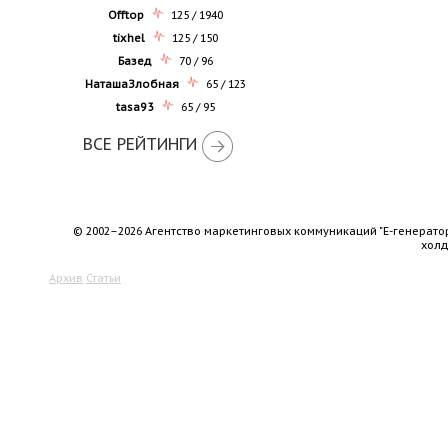
Offtop
125 / 1940
tixhel
125 / 150
Базед
70 / 96
НаташаЗлобная
65 / 123
tasa93
65 / 95
ВСЕ РЕЙТИНГИ
© 2002–2026 Агентство маркетинговых коммуникаций "Е-генерато
хол
Архив
Статьи