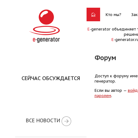
Кто мы?
Зак
E
-generator объединяет 
решени
E
-generator.
Форум
Доступ к форуму имею
СЕЙЧАС ОБСУЖДАЕТСЯ
генератор.
Если вы автор —
войд
паролем
.
ВСЕ НОВОСТИ