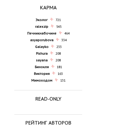
КАРМА
Эколог
721
ralexzip
545
Печникнабочине
464
asyaporubova
334
Galayko
233
Pishura
208
sayana
208
Бинокля
181
Виктория
163
Мимоходом
131
READ-ONLY
РЕЙТИНГ АВТОРОВ