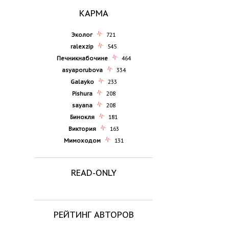
КАРМА
Эколог
721
ralexzip
545
Печникнабочине
464
asyaporubova
334
Galayko
233
Pishura
208
sayana
208
Бинокля
181
Виктория
163
Мимоходом
131
READ-ONLY
РЕЙТИНГ АВТОРОВ