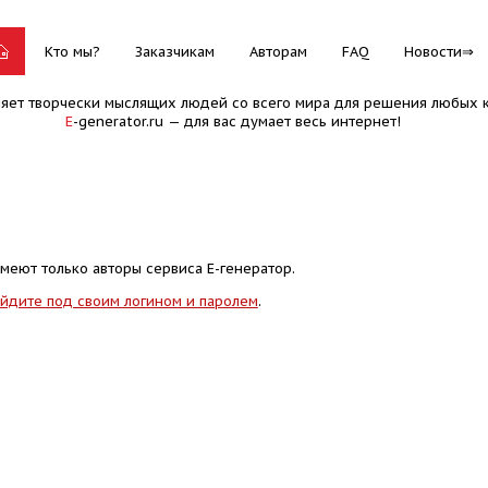
Кто мы?
Заказчикам
Авторам
FAQ
Новости
няет творчески мыслящих людей со всего мира для решения любых к
E
-generator.ru — для вас думает весь интернет!
меют только авторы сервиса Е-генератор.
йдите под своим логином и паролем
.