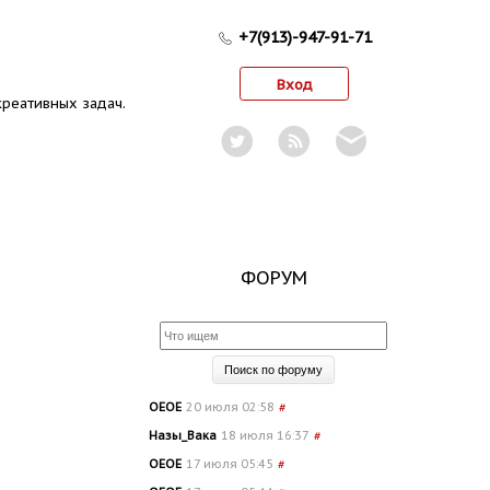
+7(913)-947-91-71
Вход
реативных задач.
ФОРУМ
OEOE
20 июля 02:58
#
Назы_Вака
18 июля 16:37
#
OEOE
17 июля 05:45
#