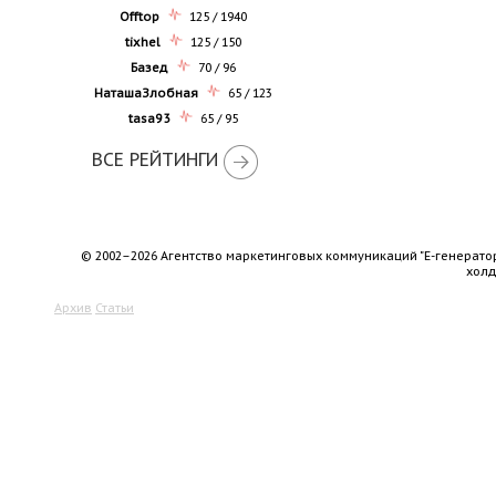
Offtop
125 / 1940
tixhel
125 / 150
Базед
70 / 96
НаташаЗлобная
65 / 123
tasa93
65 / 95
ВСЕ РЕЙТИНГИ
© 2002–2026 Агентство маркетинговых коммуникаций "Е-генерато
хол
Архив
Статьи