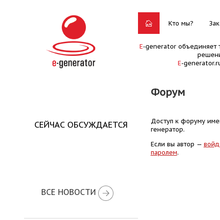
Кто мы?
Зак
E
-generator объединяет 
решени
E
-generator.
Форум
Доступ к форуму имею
СЕЙЧАС ОБСУЖДАЕТСЯ
генератор.
Если вы автор —
войд
паролем
.
ВСЕ НОВОСТИ