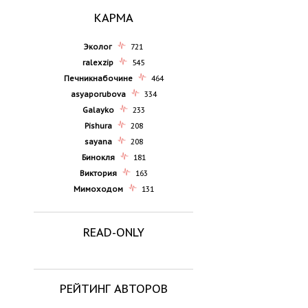
КАРМА
Эколог
721
ralexzip
545
Печникнабочине
464
asyaporubova
334
Galayko
233
Pishura
208
sayana
208
Бинокля
181
Виктория
163
Мимоходом
131
READ-ONLY
РЕЙТИНГ АВТОРОВ