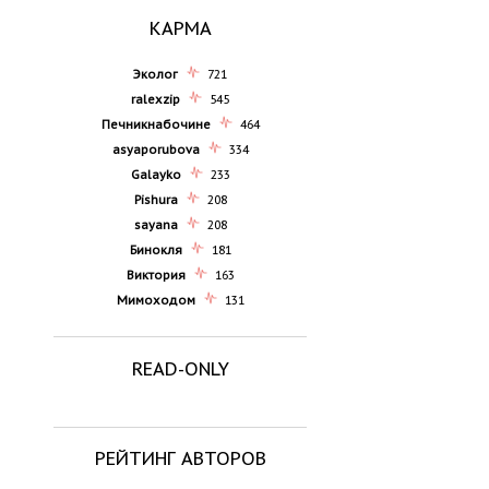
КАРМА
Эколог
721
ralexzip
545
Печникнабочине
464
asyaporubova
334
Galayko
233
Pishura
208
sayana
208
Бинокля
181
Виктория
163
Мимоходом
131
READ-ONLY
РЕЙТИНГ АВТОРОВ