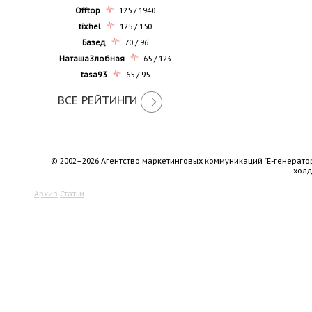
Offtop
125 / 1940
tixhel
125 / 150
Базед
70 / 96
НаташаЗлобная
65 / 123
tasa93
65 / 95
ВСЕ РЕЙТИНГИ
© 2002–2026 Агентство маркетинговых коммуникаций "Е-генерато
хол
Архив
Статьи