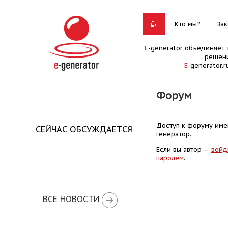
Кто мы?
Зак
E
-generator объединяет 
решени
E
-generator.
Форум
Доступ к форуму имею
СЕЙЧАС ОБСУЖДАЕТСЯ
генератор.
Если вы автор —
войд
паролем
.
ВСЕ НОВОСТИ