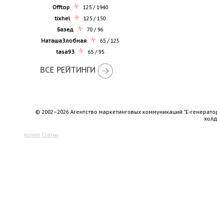
Offtop
125 / 1940
tixhel
125 / 150
Базед
70 / 96
НаташаЗлобная
65 / 123
tasa93
65 / 95
ВСЕ РЕЙТИНГИ
© 2002–2026 Агентство маркетинговых коммуникаций "Е-генерато
хол
Архив
Статьи