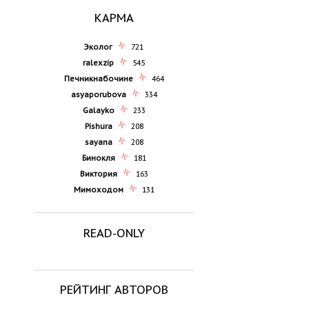
КАРМА
Эколог
721
ralexzip
545
Печникнабочине
464
asyaporubova
334
Galayko
233
Pishura
208
sayana
208
Бинокля
181
Виктория
163
Мимоходом
131
READ-ONLY
РЕЙТИНГ АВТОРОВ