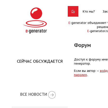
Кто мы?
Зак
E
-generator объединяет 
решени
E
-generator.
Форум
Доступ к форуму имею
СЕЙЧАС ОБСУЖДАЕТСЯ
генератор.
Если вы автор —
войд
паролем
.
ВСЕ НОВОСТИ