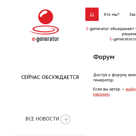
Кто мы?
Зак
E
-generator объединяет 
решени
E
-generator.
Форум
Доступ к форуму имею
СЕЙЧАС ОБСУЖДАЕТСЯ
генератор.
Если вы автор —
войд
паролем
.
ВСЕ НОВОСТИ