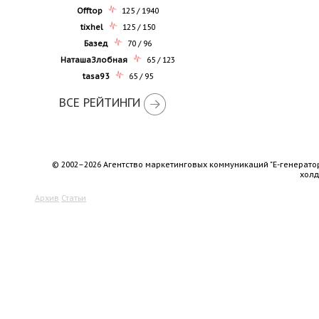
Offtop
125 / 1940
tixhel
125 / 150
Базед
70 / 96
НаташаЗлобная
65 / 123
tasa93
65 / 95
ВСЕ РЕЙТИНГИ
© 2002–2026 Агентство маркетинговых коммуникаций "Е-генерато
хол
Архив
Статьи