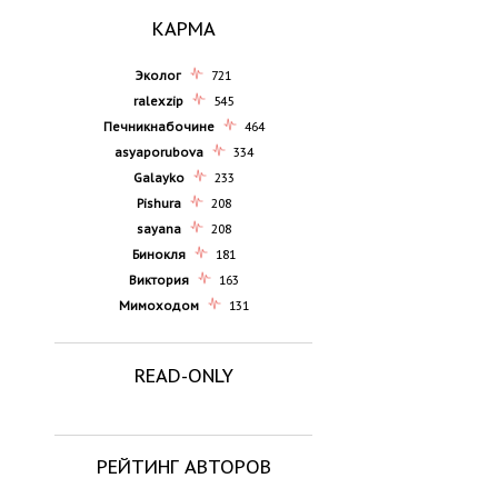
КАРМА
Эколог
721
ralexzip
545
Печникнабочине
464
asyaporubova
334
Galayko
233
Pishura
208
sayana
208
Бинокля
181
Виктория
163
Мимоходом
131
READ-ONLY
РЕЙТИНГ АВТОРОВ