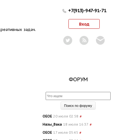
+7(913)-947-91-71
Вход
реативных задач.
ФОРУМ
OEOE
20 июля 02:58
#
Назы_Вака
18 июля 16:37
#
OEOE
17 июля 05:45
#