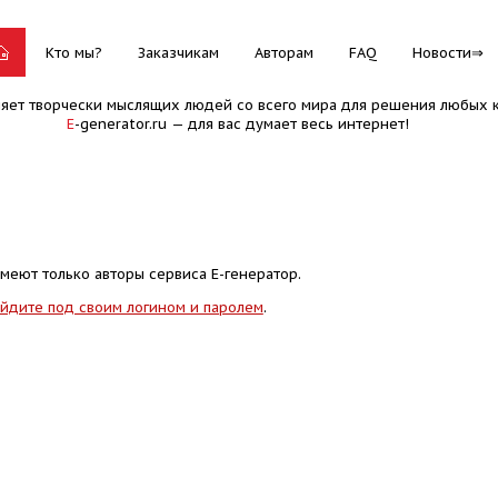
Кто мы?
Заказчикам
Авторам
FAQ
Новости
няет творчески мыслящих людей со всего мира для решения любых к
E
-generator.ru — для вас думает весь интернет!
меют только авторы сервиса Е-генератор.
йдите под своим логином и паролем
.