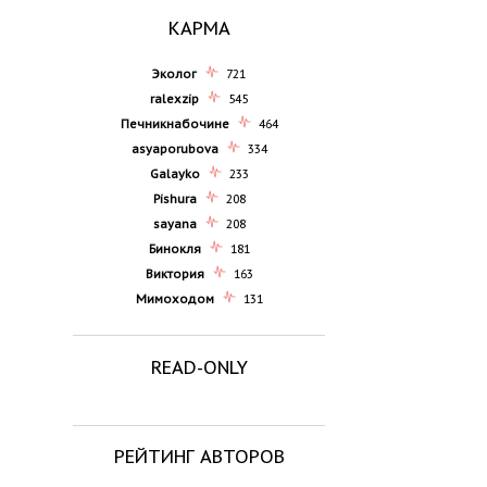
КАРМА
Эколог
721
ralexzip
545
Печникнабочине
464
asyaporubova
334
Galayko
233
Pishura
208
sayana
208
Бинокля
181
Виктория
163
Мимоходом
131
READ-ONLY
РЕЙТИНГ АВТОРОВ