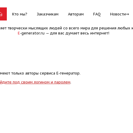
Кто мы?
Заказчикам
Авторам
FAQ
Новости
няет творчески мыслящих людей со всего мира для решения любых к
E
-generator.ru — для вас думает весь интернет!
меют только авторы сервиса Е-генератор.
йдите под своим логином и паролем
.