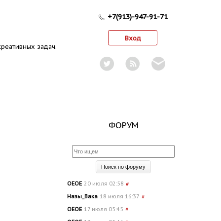
+7(913)-947-91-71
Вход
реативных задач.
ФОРУМ
OEOE
20 июля 02:58
#
Назы_Вака
18 июля 16:37
#
OEOE
17 июля 05:45
#