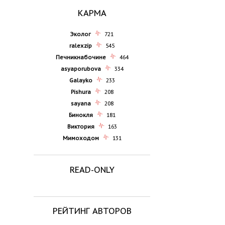
КАРМА
Эколог
721
ralexzip
545
Печникнабочине
464
asyaporubova
334
Galayko
233
Pishura
208
sayana
208
Бинокля
181
Виктория
163
Мимоходом
131
READ-ONLY
РЕЙТИНГ АВТОРОВ