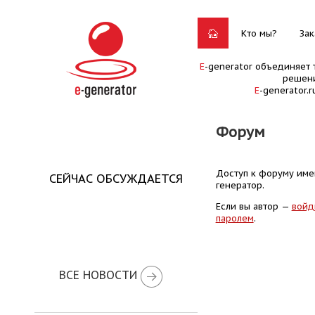
Кто мы?
Зак
E
-generator объединяет 
решени
E
-generator.
Форум
Доступ к форуму имею
СЕЙЧАС ОБСУЖДАЕТСЯ
генератор.
Если вы автор —
войд
паролем
.
ВСЕ НОВОСТИ