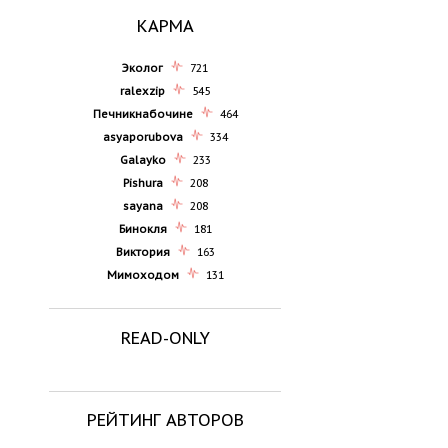
КАРМА
Эколог
721
ralexzip
545
Печникнабочине
464
asyaporubova
334
Galayko
233
Pishura
208
sayana
208
Бинокля
181
Виктория
163
Мимоходом
131
READ-ONLY
РЕЙТИНГ АВТОРОВ