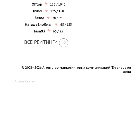
Offtop
125 / 1940
tixhel
125 / 150
Базед
70 / 96
НаташаЗлобная
65 / 123
tasa93
65 / 95
ВСЕ РЕЙТИНГИ
© 2002–2026 Агентство маркетинговых коммуникаций "Е-генерато
хол
Архив
Статьи