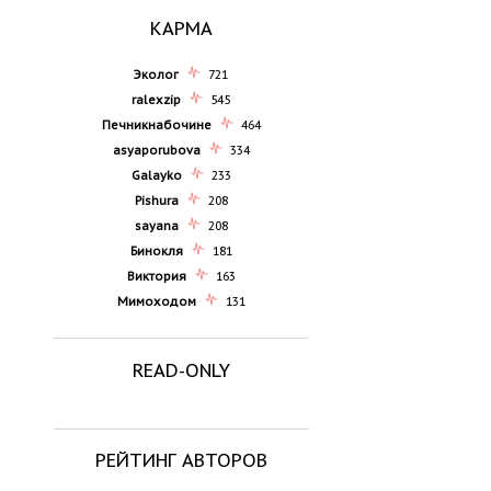
КАРМА
Эколог
721
ralexzip
545
Печникнабочине
464
asyaporubova
334
Galayko
233
Pishura
208
sayana
208
Бинокля
181
Виктория
163
Мимоходом
131
READ-ONLY
РЕЙТИНГ АВТОРОВ