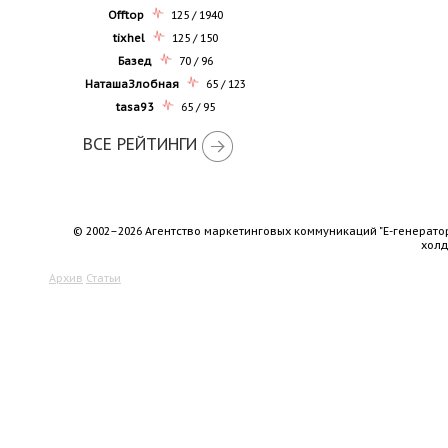
Offtop
125 / 1940
tixhel
125 / 150
Базед
70 / 96
НаташаЗлобная
65 / 123
tasa93
65 / 95
ВСЕ РЕЙТИНГИ
© 2002–2026 Агентство маркетинговых коммуникаций "Е-генерато
хол
Архив
Статьи