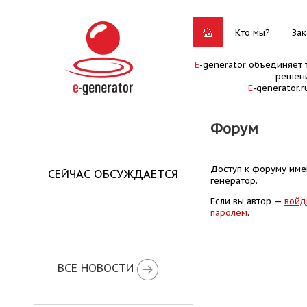
Кто мы?
Зак
E
-generator объединяет 
решени
E
-generator.
Форум
Доступ к форуму имею
СЕЙЧАС ОБСУЖДАЕТСЯ
генератор.
Если вы автор —
войд
паролем
.
ВСЕ НОВОСТИ